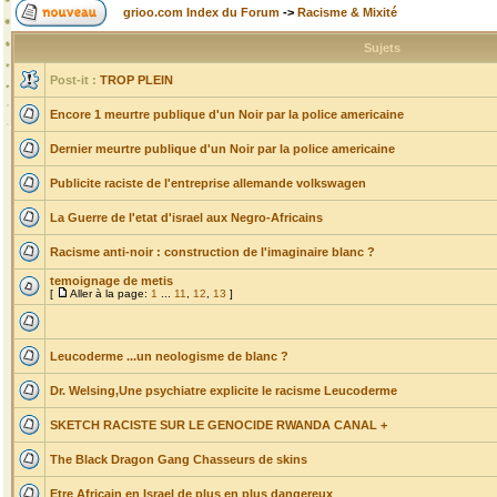
grioo.com Index du Forum
->
Racisme & Mixité
Sujets
Post-it :
TROP PLEIN
Encore 1 meurtre publique d'un Noir par la police americaine
Dernier meurtre publique d'un Noir par la police americaine
Publicite raciste de l'entreprise allemande volkswagen
La Guerre de l'etat d'israel aux Negro-Africains
Racisme anti-noir : construction de l'imaginaire blanc ?
temoignage de metis
[
Aller à la page:
1
...
11
,
12
,
13
]
Leucoderme ...un neologisme de blanc ?
Dr. Welsing,Une psychiatre explicite le racisme Leucoderme
SKETCH RACISTE SUR LE GENOCIDE RWANDA CANAL +
The Black Dragon Gang Chasseurs de skins
Etre Africain en Israel de plus en plus dangereux