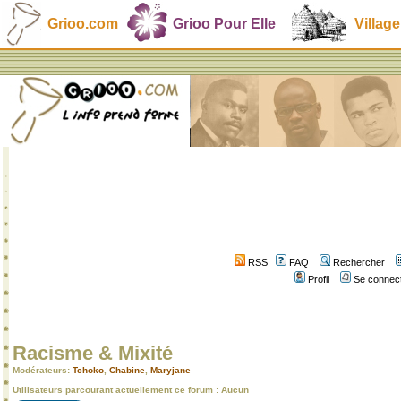
Grioo.com
Grioo Pour Elle
Village
RSS
FAQ
Rechercher
Profil
Se connect
Racisme & Mixité
Modérateurs:
Tchoko
,
Chabine
,
Maryjane
Utilisateurs parcourant actuellement ce forum : Aucun