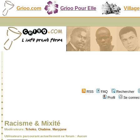
Grioo.com
Grioo Pour Elle
Village
RSS
FAQ
Rechercher
Profil
Se connect
Racisme & Mixité
Modérateurs:
Tchoko
,
Chabine
,
Maryjane
Utilisateurs parcourant actuellement ce forum : Aucun