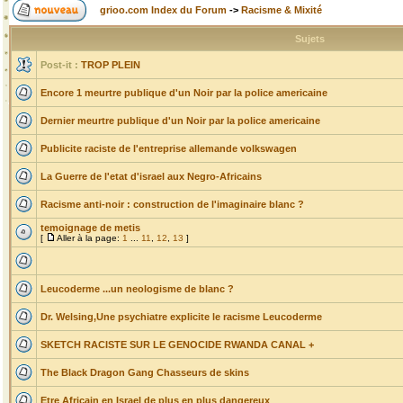
grioo.com Index du Forum
->
Racisme & Mixité
Sujets
Post-it :
TROP PLEIN
Encore 1 meurtre publique d'un Noir par la police americaine
Dernier meurtre publique d'un Noir par la police americaine
Publicite raciste de l'entreprise allemande volkswagen
La Guerre de l'etat d'israel aux Negro-Africains
Racisme anti-noir : construction de l'imaginaire blanc ?
temoignage de metis
[
Aller à la page:
1
...
11
,
12
,
13
]
Leucoderme ...un neologisme de blanc ?
Dr. Welsing,Une psychiatre explicite le racisme Leucoderme
SKETCH RACISTE SUR LE GENOCIDE RWANDA CANAL +
The Black Dragon Gang Chasseurs de skins
Etre Africain en Israel de plus en plus dangereux