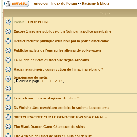
grioo.com Index du Forum
->
Racisme & Mixité
Sujets
Post-it :
TROP PLEIN
Encore 1 meurtre publique d'un Noir par la police americaine
Dernier meurtre publique d'un Noir par la police americaine
Publicite raciste de l'entreprise allemande volkswagen
La Guerre de l'etat d'israel aux Negro-Africains
Racisme anti-noir : construction de l'imaginaire blanc ?
temoignage de metis
[
Aller à la page:
1
...
11
,
12
,
13
]
Leucoderme ...un neologisme de blanc ?
Dr. Welsing,Une psychiatre explicite le racisme Leucoderme
SKETCH RACISTE SUR LE GENOCIDE RWANDA CANAL +
The Black Dragon Gang Chasseurs de skins
Etre Africain en Israel de plus en plus dangereux