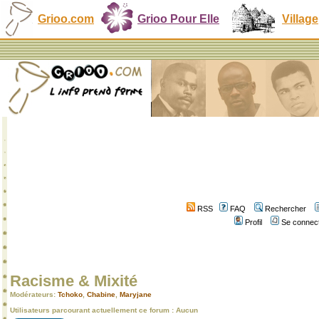
Grioo.com
Grioo Pour Elle
Village
RSS
FAQ
Rechercher
Profil
Se connect
Racisme & Mixité
Modérateurs:
Tchoko
,
Chabine
,
Maryjane
Utilisateurs parcourant actuellement ce forum : Aucun