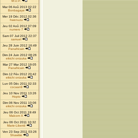
M.O.P.
Mar 06 Aoû 2013 02:22
Bonbagaye
Mer 19 Déc 2012 02:36
hwenuzu
Jeu 02 Aoû 2012 07:09
numero 7
Sam 07 Juil 2012 22:37
samuel
Jeu 28 Juin 2012 16:49
Panafricain
Dim 24 Juin 2012 08:26
eikichi onizuka
Mar 27 Mar 2012 19:05
Panafricain
Dim 12 Fév 2012 20:42
eikichi onizuka
Lun 05 Déc 2011 02:33
cocaan9
Jeu 10 Nov 2011 13:26
Hopto
Dim 06 Nov 2011 10:06
eikichi onizuka
Jeu 06 Oct 2011 19:49
Malcom X
Jeu 06 Oct 2011 10:32
Marie-Liberté
Ven 23 Sep 2011 03:26
Shawtiie