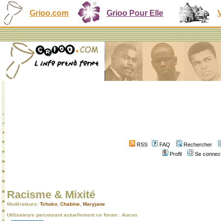
Grioo.com
Grioo Pour Elle
RSS
FAQ
Rechercher
Profil
Se connect
Racisme & Mixité
Modérateurs:
Tchoko
,
Chabine
,
Maryjane
Utilisateurs parcourant actuellement ce forum : Aucun