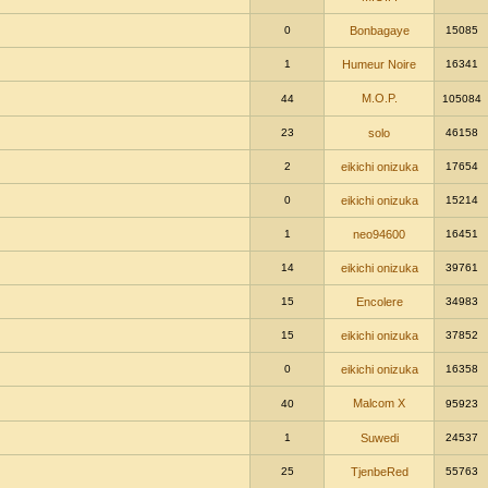
0
Bonbagaye
15085
1
Humeur Noire
16341
M.O.P.
44
105084
23
solo
46158
2
eikichi onizuka
17654
0
eikichi onizuka
15214
1
neo94600
16451
14
eikichi onizuka
39761
15
Encolere
34983
15
eikichi onizuka
37852
0
eikichi onizuka
16358
Malcom X
40
95923
1
Suwedi
24537
25
TjenbeRed
55763