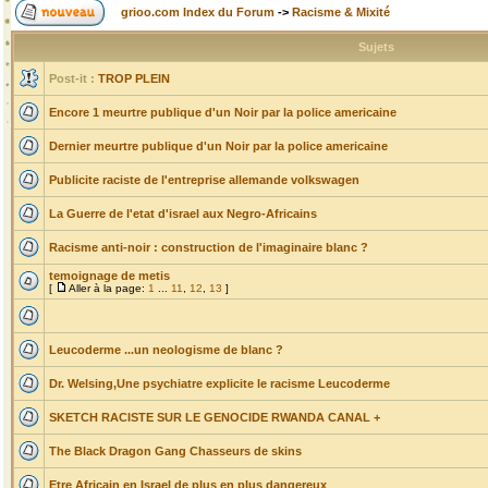
grioo.com Index du Forum
->
Racisme & Mixité
Sujets
Post-it :
TROP PLEIN
Encore 1 meurtre publique d'un Noir par la police americaine
Dernier meurtre publique d'un Noir par la police americaine
Publicite raciste de l'entreprise allemande volkswagen
La Guerre de l'etat d'israel aux Negro-Africains
Racisme anti-noir : construction de l'imaginaire blanc ?
temoignage de metis
[
Aller à la page:
1
...
11
,
12
,
13
]
Leucoderme ...un neologisme de blanc ?
Dr. Welsing,Une psychiatre explicite le racisme Leucoderme
SKETCH RACISTE SUR LE GENOCIDE RWANDA CANAL +
The Black Dragon Gang Chasseurs de skins
Etre Africain en Israel de plus en plus dangereux