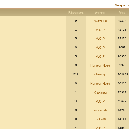
Marquez t
Réponses
Auteur
Vus
9
Maryjane
45274
1
M.O.P.
41723
5
M.O.P.
14456
0
M.O.P.
8661
5
M.O.P.
26353
0
Humeur Noire
33948
olimapiju
518
1108628
0
Humeur Noire
20329
1
Krakatau
15321
19
M.O.P.
45647
0
africanah
14286
0
metis68
14101
1
M.O.P.
14853