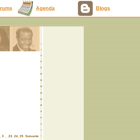
rums
Agenda
Blogs
,
3
...
23
,
24
,
25
Suivante