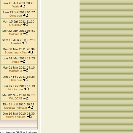
Jeu 28 Juil 2011 20:25
Wais
Sam 23 Juil 2011 05:57
Olmeque
Ven 15 Juil 2011 11:20
SYLIANA
Mer 22 Juin 2011 05:51
Malcom X
Sam 18 Juin 2011 07:19
Joseleñ
Mar 08 Mar 2011 20:36
Soundjata Kéita
Lun 07 Mar 2011 19:55
innsa
Mar 01 Mar 2011 04:10
Malcom X
Dim 27 Fév 2011 18:39
Olmeque
Lun 07 Fév 2011 16:19
bibi tricotin
Mar 02 Nov 2010 09:51
WILDCAT
Dim 11 Juil 2010 20:32
Moussa l'Africain
Dim 16 Mai 2010 08:30
eikichi onizuka
nt au format GMT + 1 Heure