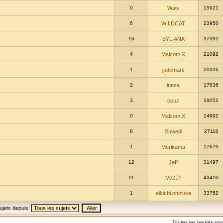
0
Wais
15921
6
WILDCAT
23950
16
SYLIANA
37392
4
Malcom X
21092
1
jpdemars
20026
2
innsa
17836
3
bouz
19052
0
Malcom X
14992
8
Suwedi
27110
1
Merikama
17679
12
Jeff
31497
11
M.O.P.
43410
1
eikichi onizuka
33752
ujets depuis:
Toutes les heures so