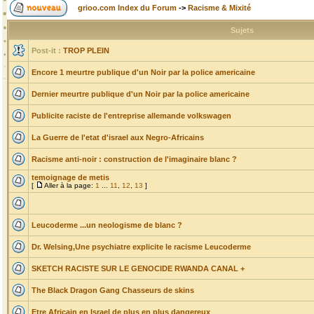
grioo.com Index du Forum
->
Racisme & Mixité
Sujets
Post-it :
TROP PLEIN
Encore 1 meurtre publique d'un Noir par la police americaine
Dernier meurtre publique d'un Noir par la police americaine
Publicite raciste de l'entreprise allemande volkswagen
La Guerre de l'etat d'israel aux Negro-Africains
Racisme anti-noir : construction de l'imaginaire blanc ?
temoignage de metis
[
Aller à la page:
1
...
11
,
12
,
13
]
Leucoderme ...un neologisme de blanc ?
Dr. Welsing,Une psychiatre explicite le racisme Leucoderme
SKETCH RACISTE SUR LE GENOCIDE RWANDA CANAL +
The Black Dragon Gang Chasseurs de skins
Etre Africain en Israel de plus en plus dangereux