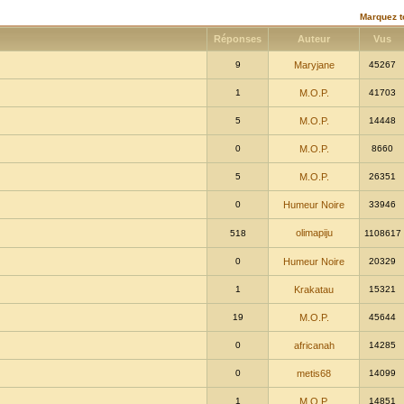
Marquez t
Réponses
Auteur
Vus
9
Maryjane
45267
1
M.O.P.
41703
5
M.O.P.
14448
0
M.O.P.
8660
5
M.O.P.
26351
0
Humeur Noire
33946
olimapiju
518
1108617
0
Humeur Noire
20329
1
Krakatau
15321
19
M.O.P.
45644
0
africanah
14285
0
metis68
14099
1
M.O.P.
14851