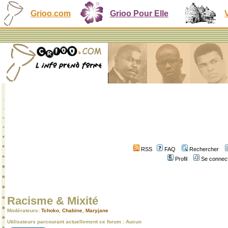
Grioo.com
Grioo Pour Elle
RSS
FAQ
Rechercher
Profil
Se connect
Racisme & Mixité
Modérateurs:
Tchoko
,
Chabine
,
Maryjane
Utilisateurs parcourant actuellement ce forum : Aucun