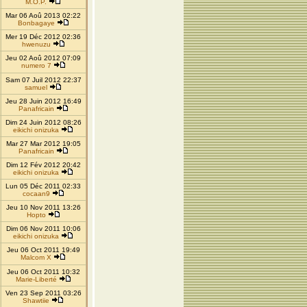
M.O.P.
Mar 06 Aoû 2013 02:22
Bonbagaye
Mer 19 Déc 2012 02:36
hwenuzu
Jeu 02 Aoû 2012 07:09
numero 7
Sam 07 Juil 2012 22:37
samuel
Jeu 28 Juin 2012 16:49
Panafricain
Dim 24 Juin 2012 08:26
eikichi onizuka
Mar 27 Mar 2012 19:05
Panafricain
Dim 12 Fév 2012 20:42
eikichi onizuka
Lun 05 Déc 2011 02:33
cocaan9
Jeu 10 Nov 2011 13:26
Hopto
Dim 06 Nov 2011 10:06
eikichi onizuka
Jeu 06 Oct 2011 19:49
Malcom X
Jeu 06 Oct 2011 10:32
Marie-Liberté
Ven 23 Sep 2011 03:26
Shawtiie