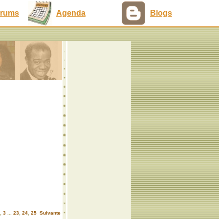
rums
Agenda
Blogs
,
3
...
23
,
24
,
25
Suivante