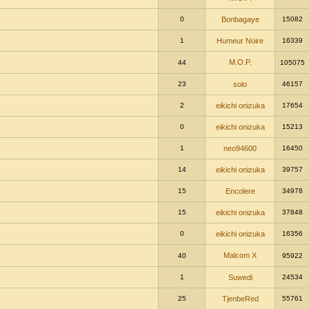
0
Bonbagaye
15082
1
Humeur Noire
16339
M.O.P.
44
105075
23
solo
46157
2
eikichi onizuka
17654
0
eikichi onizuka
15213
1
neo94600
16450
14
eikichi onizuka
39757
15
Encolere
34978
15
eikichi onizuka
37848
0
eikichi onizuka
16356
Malcom X
40
95922
1
Suwedi
24534
25
TjenbeRed
55761