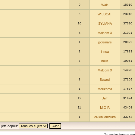
0
Wais
15919
6
WILDCAT
23943
16
SYLIANA
37390
4
Malcom X
21091
1
jpdemars
20022
2
innsa
17833
3
bouz
19051
0
Malcom X
14990
8
Suwedi
27109
1
Merikama
17677
12
Jeff
31494
11
M.O.P.
43408
1
eikichi onizuka
33752
ujets depuis:
Toutes les heures so