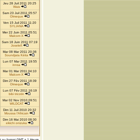
Jeu 28 Juil 2011 20:25
Wais
Sam 23 Juil 2011 05:57
Olmeque
Ven 15 Juil 2011 11:20
SYLIANA
Mer 22 Juin 2011 05:51
Malcom X
Sam 18 Juin 2011 07:19
Joseleñ
Mar 08 Mar 2011 20:36
Soundjata Kéita
Lun 07 Mar 2011 19:55
innsa
Mar 01 Mar 2011 04:10
Malcom X
Dim 27 Fév 2011 18:39
Olmeque
Lun 07 Fév 2011 16:19
bibi tricotin
Mar 02 Nov 2010 09:51
WILDCAT
Dim 11 Juil 2010 20:32
Moussa l'Africain
Dim 16 Mai 2010 08:30
eikichi onizuka
nt au format GMT + 1 Heure