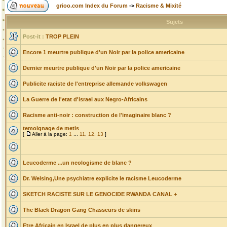
grioo.com Index du Forum
->
Racisme & Mixité
Sujets
Post-it :
TROP PLEIN
Encore 1 meurtre publique d'un Noir par la police americaine
Dernier meurtre publique d'un Noir par la police americaine
Publicite raciste de l'entreprise allemande volkswagen
La Guerre de l'etat d'israel aux Negro-Africains
Racisme anti-noir : construction de l'imaginaire blanc ?
temoignage de metis
[
Aller à la page:
1
...
11
,
12
,
13
]
Leucoderme ...un neologisme de blanc ?
Dr. Welsing,Une psychiatre explicite le racisme Leucoderme
SKETCH RACISTE SUR LE GENOCIDE RWANDA CANAL +
The Black Dragon Gang Chasseurs de skins
Etre Africain en Israel de plus en plus dangereux