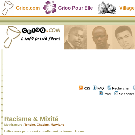
Grioo.com
Grioo Pour Elle
Village
RSS
FAQ
Rechercher
Profil
Se connect
Racisme & Mixité
Modérateurs:
Tchoko
,
Chabine
,
Maryjane
Utilisateurs parcourant actuellement ce forum : Aucun