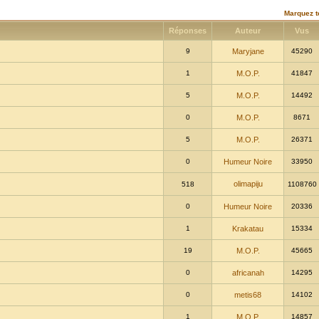
Marquez t
Réponses
Auteur
Vus
9
Maryjane
45290
1
M.O.P.
41847
5
M.O.P.
14492
0
M.O.P.
8671
5
M.O.P.
26371
0
Humeur Noire
33950
olimapiju
518
1108760
0
Humeur Noire
20336
1
Krakatau
15334
19
M.O.P.
45665
0
africanah
14295
0
metis68
14102
1
M.O.P.
14857