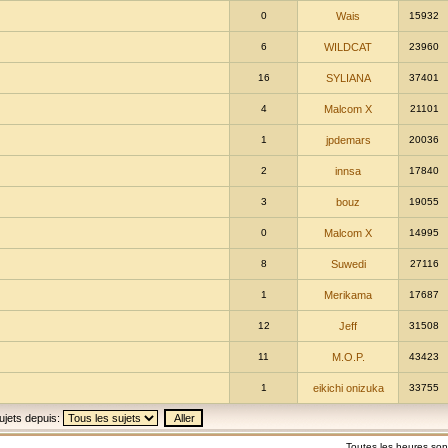
0
Wais
15932
6
WILDCAT
23960
16
SYLIANA
37401
4
Malcom X
21101
1
jpdemars
20036
2
innsa
17840
3
bouz
19055
0
Malcom X
14995
8
Suwedi
27116
1
Merikama
17687
12
Jeff
31508
11
M.O.P.
43423
1
eikichi onizuka
33755
ujets depuis:
Toutes les heures so