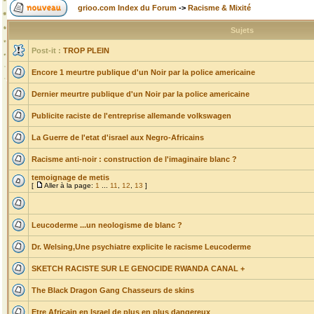
grioo.com Index du Forum
->
Racisme & Mixité
Sujets
Post-it :
TROP PLEIN
Encore 1 meurtre publique d'un Noir par la police americaine
Dernier meurtre publique d'un Noir par la police americaine
Publicite raciste de l'entreprise allemande volkswagen
La Guerre de l'etat d'israel aux Negro-Africains
Racisme anti-noir : construction de l'imaginaire blanc ?
temoignage de metis
[
Aller à la page:
1
...
11
,
12
,
13
]
Leucoderme ...un neologisme de blanc ?
Dr. Welsing,Une psychiatre explicite le racisme Leucoderme
SKETCH RACISTE SUR LE GENOCIDE RWANDA CANAL +
The Black Dragon Gang Chasseurs de skins
Etre Africain en Israel de plus en plus dangereux