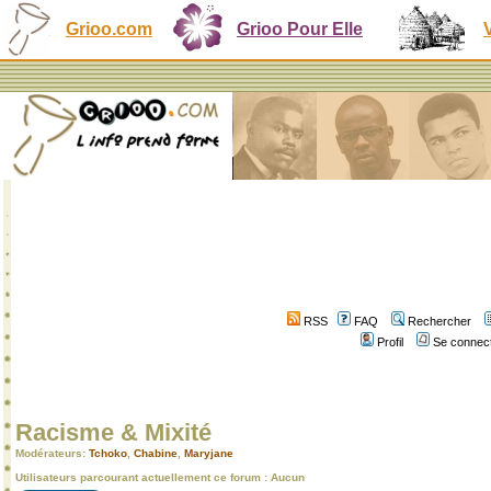
Grioo.com
Grioo Pour Elle
RSS
FAQ
Rechercher
Profil
Se connect
Racisme & Mixité
Modérateurs:
Tchoko
,
Chabine
,
Maryjane
Utilisateurs parcourant actuellement ce forum : Aucun