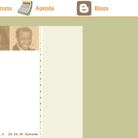
rums
Agenda
Blogs
,
3
...
23
,
24
,
25
Suivante