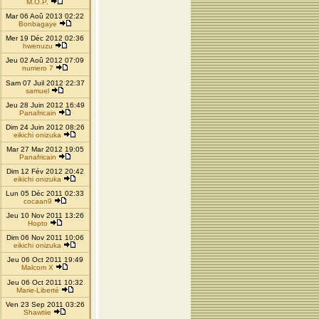
M.O.P.
Mar 06 Aoû 2013 02:22
Bonbagaye
Mer 19 Déc 2012 02:36
hwenuzu
Jeu 02 Aoû 2012 07:09
numero 7
Sam 07 Juil 2012 22:37
samuel
Jeu 28 Juin 2012 16:49
Panafricain
Dim 24 Juin 2012 08:26
eikichi onizuka
Mar 27 Mar 2012 19:05
Panafricain
Dim 12 Fév 2012 20:42
eikichi onizuka
Lun 05 Déc 2011 02:33
cocaan9
Jeu 10 Nov 2011 13:26
Hopto
Dim 06 Nov 2011 10:06
eikichi onizuka
Jeu 06 Oct 2011 19:49
Malcom X
Jeu 06 Oct 2011 10:32
Marie-Liberté
Ven 23 Sep 2011 03:26
Shawtiie