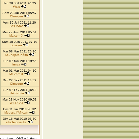
Jeu 28 Juil 2011 20:25
Wais
Sam 23 Juil 2011 05:57
Olmeque
Ven 15 Juil 2011 11:20
SYLIANA
Mer 22 Juin 2011 05:51
Malcom X
Sam 18 Juin 2011 07:19
Joseleñ
Mar 08 Mar 2011 20:36
Soundjata Kéita
Lun 07 Mar 2011 19:55
innsa
Mar 01 Mar 2011 04:10
Malcom X
Dim 27 Fév 2011 18:39
Olmeque
Lun 07 Fév 2011 16:19
bibi tricotin
Mar 02 Nov 2010 09:51
WILDCAT
Dim 11 Juil 2010 20:32
Moussa l'Africain
Dim 16 Mai 2010 08:30
eikichi onizuka
nt au format GMT + 1 Heure