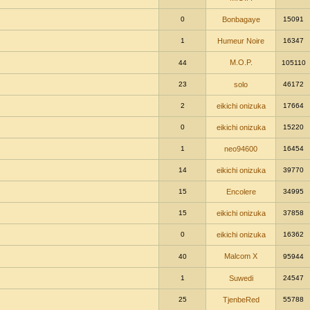
0
Bonbagaye
15091
1
Humeur Noire
16347
M.O.P.
44
105110
23
solo
46172
2
eikichi onizuka
17664
0
eikichi onizuka
15220
1
neo94600
16454
14
eikichi onizuka
39770
15
Encolere
34995
15
eikichi onizuka
37858
0
eikichi onizuka
16362
Malcom X
40
95944
1
Suwedi
24547
25
TjenbeRed
55788