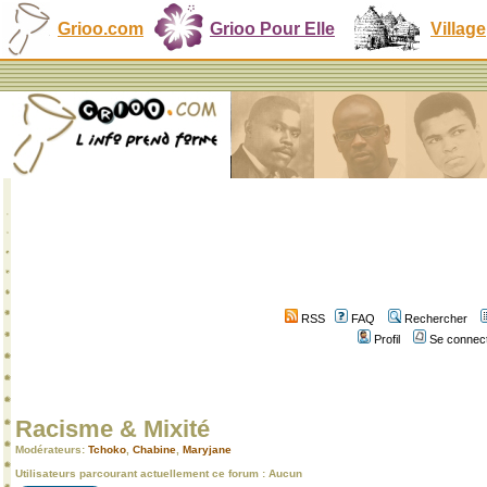
Grioo.com
Grioo Pour Elle
Village
RSS
FAQ
Rechercher
Profil
Se connect
Racisme & Mixité
Modérateurs:
Tchoko
,
Chabine
,
Maryjane
Utilisateurs parcourant actuellement ce forum : Aucun