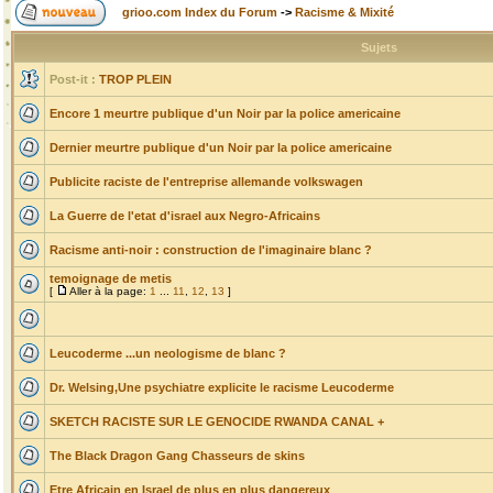
grioo.com Index du Forum
->
Racisme & Mixité
Sujets
Post-it :
TROP PLEIN
Encore 1 meurtre publique d'un Noir par la police americaine
Dernier meurtre publique d'un Noir par la police americaine
Publicite raciste de l'entreprise allemande volkswagen
La Guerre de l'etat d'israel aux Negro-Africains
Racisme anti-noir : construction de l'imaginaire blanc ?
temoignage de metis
[
Aller à la page:
1
...
11
,
12
,
13
]
Leucoderme ...un neologisme de blanc ?
Dr. Welsing,Une psychiatre explicite le racisme Leucoderme
SKETCH RACISTE SUR LE GENOCIDE RWANDA CANAL +
The Black Dragon Gang Chasseurs de skins
Etre Africain en Israel de plus en plus dangereux