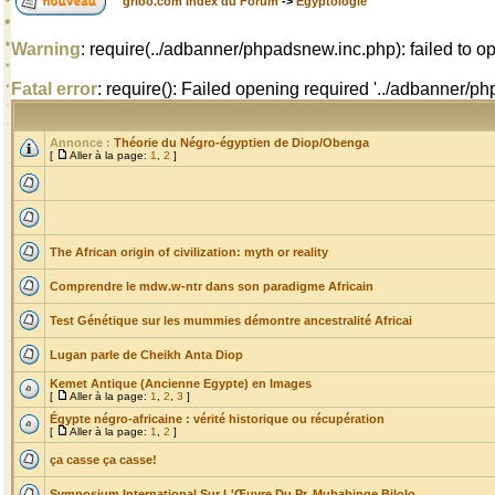
grioo.com Index du Forum
->
Egyptologie
Warning
: require(../adbanner/phpadsnew.inc.php): failed to op
Fatal error
: require(): Failed opening required '../adbanner/
Annonce :
Théorie du Négro-égyptien de Diop/Obenga
[
Aller à la page:
1
,
2
]
The African origin of civilization: myth or reality
Comprendre le mdw.w-ntr dans son paradigme Africain
Test Génétique sur les mummies démontre ancestralité Africai
Lugan parle de Cheikh Anta Diop
Kemet Antique (Ancienne Egypte) en Images
[
Aller à la page:
1
,
2
,
3
]
Égypte négro-africaine : vérité historique ou récupération
[
Aller à la page:
1
,
2
]
ça casse ça casse!
Symposium International Sur L'Œuvre Du Pr. Mubabinge Bilolo