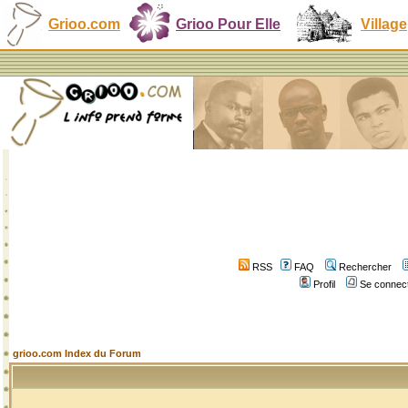
Grioo.com
Grioo Pour Elle
Village
RSS
FAQ
Rechercher
Profil
Se connect
grioo.com Index du Forum