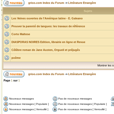
grioo.com Index du Forum
->
Littérature Etrangère
Sujets
Les Veines ouvertes de l'Amérique latine - E. Galeano
Prouver la parenté de langues: les travaux de référence
Corto Maltese
DIASPORAS NOIRES Edition, librairie en ligne et Revue
Célèbre roman de Jane Austen, Orgueil et préjugés
poème
Montrer les s
grioo.com Index du Forum
->
Littérature Etrangère
Page
1
sur
1
Nouveaux messages
Pas de nouveaux messages
Nouveaux messages [ Populaire ]
Pas de nouveaux messages [ Populaire ]
Nouveaux messages [ Verrouillé ]
Pas de nouveaux messages [ Verrouillé ]