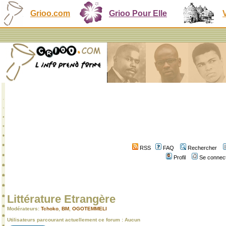
Grioo.com
Grioo Pour Elle
RSS
FAQ
Rechercher
Profil
Se connect
Littérature Etrangère
Modérateurs:
Tchoko
,
BM
,
OGOTEMMELI
Utilisateurs parcourant actuellement ce forum : Aucun