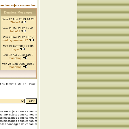
ous les sujets comme lus
Derniers Messages
Sam 17 Aoû 2013 14:20
Zheim2
Ven 11 Mai 2012 09:41
bebe11
Ven 20 Avr 2012 03:17
mielusgreenvard17
Mer 19 Oct 2011 01:05
Bayle
Jeu 22 Avr 2010 14:18
thaophap
Ven 25 Sep 2009 16:52
thaophap
nt au format GMT + 1 Heure
veaux sujets dans ce forum
e aux sujets dans ce forum
vos messages dans ce forum
os messages dans ce forum
s les sondages de ce forum