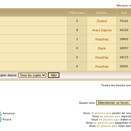
Marquez t
Réponses
Auteur
Vus
0
Zheim2
75141
8
Arara Dajome
34233
1
thaophap
18602
0
Bayle
16057
0
thaophap
18172
0
thaophap
16631
ujets depuis:
Toutes les heures so
Sauter vers:
Vous
ne pouvez pas
poster de nou
Annonce
Vous
ne pouvez pas
répondr
Post-it
Vous
ne pouvez pas
éditer 
Vous
ne pouvez pas
supprimer v
Vous
ne pouvez pas
voter dan