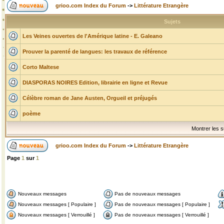
grioo.com Index du Forum
->
Littérature Etrangère
Sujets
Les Veines ouvertes de l'Amérique latine - E. Galeano
Prouver la parenté de langues: les travaux de référence
Corto Maltese
DIASPORAS NOIRES Edition, librairie en ligne et Revue
Célèbre roman de Jane Austen, Orgueil et préjugés
poème
Montrer les s
grioo.com Index du Forum
->
Littérature Etrangère
Page
1
sur
1
Nouveaux messages
Pas de nouveaux messages
Nouveaux messages [ Populaire ]
Pas de nouveaux messages [ Populaire ]
Nouveaux messages [ Verrouillé ]
Pas de nouveaux messages [ Verrouillé ]