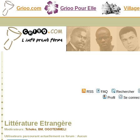
Grioo.com
Grioo Pour Elle
Village
RSS
FAQ
Rechercher
Profil
Se connect
Littérature Etrangère
Modérateurs:
Tchoko
,
BM
,
OGOTEMMELI
Utilisateurs parcourant actuellement ce forum : Aucun