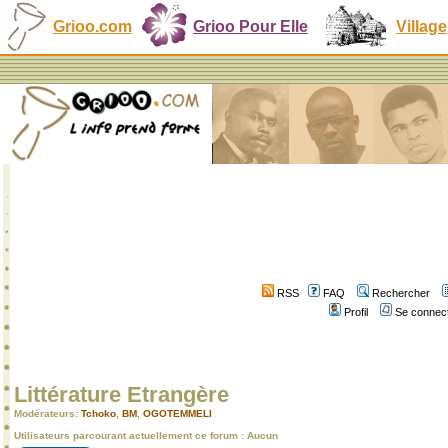
Grioo.com
Grioo Pour Elle
Village
RSS
FAQ
Rechercher
Profil
Se connect
Littérature Etrangère
Modérateurs:
Tchoko
,
BM
,
OGOTEMMELI
Utilisateurs parcourant actuellement ce forum : Aucun