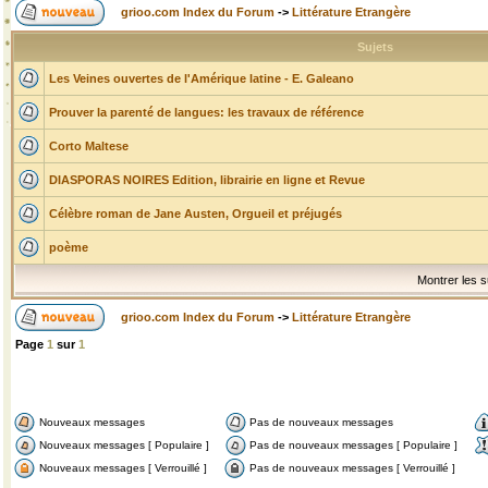
grioo.com Index du Forum
->
Littérature Etrangère
Sujets
Les Veines ouvertes de l'Amérique latine - E. Galeano
Prouver la parenté de langues: les travaux de référence
Corto Maltese
DIASPORAS NOIRES Edition, librairie en ligne et Revue
Célèbre roman de Jane Austen, Orgueil et préjugés
poème
Montrer les s
grioo.com Index du Forum
->
Littérature Etrangère
Page
1
sur
1
Nouveaux messages
Pas de nouveaux messages
Nouveaux messages [ Populaire ]
Pas de nouveaux messages [ Populaire ]
Nouveaux messages [ Verrouillé ]
Pas de nouveaux messages [ Verrouillé ]