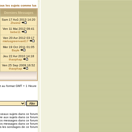
ous les sujets comme lus
Derniers Messages
Sam 17 Aoû 2013 14:20
Zheim2
Ven 11 Mai 2012 09:41
bebe11
Ven 20 Avr 2012 03:17
mielusgreenvard17
Mer 19 Oct 2011 01:05
Bayle
Jeu 22 Avr 2010 14:18
thaophap
Ven 25 Sep 2009 16:52
thaophap
nt au format GMT + 1 Heure
veaux sujets dans ce forum
e aux sujets dans ce forum
vos messages dans ce forum
os messages dans ce forum
s les sondages de ce forum