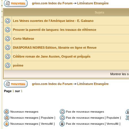
grioo.com Index du Forum
->
Littérature Etrangère
Sujets
Les Veines ouvertes de l'Amérique latine - E. Galeano
Prouver la parenté de langues: les travaux de référence
Corto Maltese
DIASPORAS NOIRES Edition, librairie en ligne et Revue
Célèbre roman de Jane Austen, Orgueil et préjugés
poème
Montrer les s
grioo.com Index du Forum
->
Littérature Etrangère
Page
1
sur
1
Nouveaux messages
Pas de nouveaux messages
Nouveaux messages [ Populaire ]
Pas de nouveaux messages [ Populaire ]
Nouveaux messages [ Verrouillé ]
Pas de nouveaux messages [ Verrouillé ]