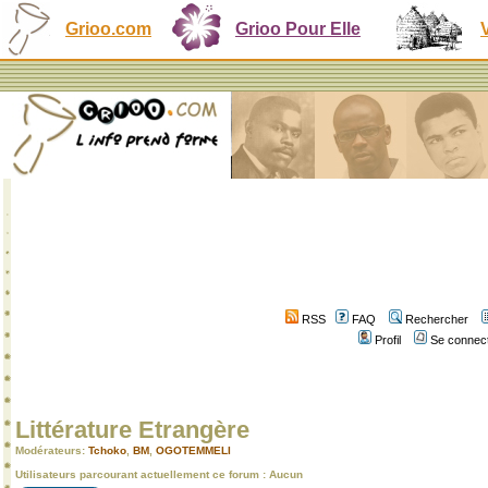
Grioo.com
Grioo Pour Elle
RSS
FAQ
Rechercher
Profil
Se connect
Littérature Etrangère
Modérateurs:
Tchoko
,
BM
,
OGOTEMMELI
Utilisateurs parcourant actuellement ce forum : Aucun