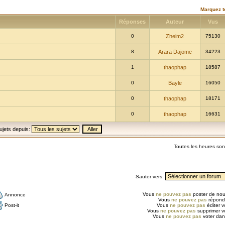
Marquez t
Réponses
Auteur
Vus
0
Zheim2
75130
8
Arara Dajome
34223
1
thaophap
18587
0
Bayle
16050
0
thaophap
18171
0
thaophap
16631
ujets depuis:
Toutes les heures so
Sauter vers:
Vous
ne pouvez pas
poster de nou
Annonce
Vous
ne pouvez pas
répondr
Post-it
Vous
ne pouvez pas
éditer 
Vous
ne pouvez pas
supprimer v
Vous
ne pouvez pas
voter dan