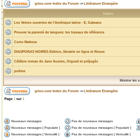
grioo.com Index du Forum
->
Littérature Etrangère
Sujets
Les Veines ouvertes de l'Amérique latine - E. Galeano
Prouver la parenté de langues: les travaux de référence
Corto Maltese
DIASPORAS NOIRES Edition, librairie en ligne et Revue
Célèbre roman de Jane Austen, Orgueil et préjugés
poème
Montrer les s
grioo.com Index du Forum
->
Littérature Etrangère
Page
1
sur
1
Nouveaux messages
Pas de nouveaux messages
Nouveaux messages [ Populaire ]
Pas de nouveaux messages [ Populaire ]
Nouveaux messages [ Verrouillé ]
Pas de nouveaux messages [ Verrouillé ]