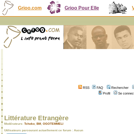
Grioo.com
Grioo Pour Elle
RSS
FAQ
Rechercher
Profil
Se connect
Littérature Etrangère
Modérateurs:
Tchoko
,
BM
,
OGOTEMMELI
Utilisateurs parcourant actuellement ce forum : Aucun