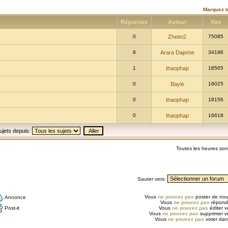
Marquez t
Réponses
Auteur
Vus
0
Zheim2
75085
8
Arara Dajome
34196
1
thaophap
18565
0
Bayle
16025
0
thaophap
18156
0
thaophap
16618
ujets depuis:
Toutes les heures so
Sauter vers:
Vous
ne pouvez pas
poster de nou
Annonce
Vous
ne pouvez pas
répondr
Post-it
Vous
ne pouvez pas
éditer 
Vous
ne pouvez pas
supprimer v
Vous
ne pouvez pas
voter dan