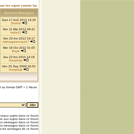
ous les sujets comme lus
Derniers Messages
Sam 17 Aoû 2013 14:20
Zheim2
Ven 11 Mai 2012 09:41
bebe11
Ven 20 Avr 2012 03:17
mielusgreenvard17
Mer 19 Oct 2011 01:05
Bayle
Jeu 22 Avr 2010 14:18
thaophap
Ven 25 Sep 2009 16:52
thaophap
nt au format GMT + 1 Heure
veaux sujets dans ce forum
e aux sujets dans ce forum
vos messages dans ce forum
os messages dans ce forum
s les sondages de ce forum