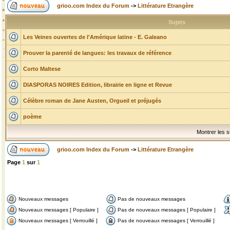
grioo.com Index du Forum
->
Littérature Etrangère
Sujets
Les Veines ouvertes de l'Amérique latine - E. Galeano
Prouver la parenté de langues: les travaux de référence
Corto Maltese
DIASPORAS NOIRES Edition, librairie en ligne et Revue
Célèbre roman de Jane Austen, Orgueil et préjugés
poème
Montrer les s
grioo.com Index du Forum
->
Littérature Etrangère
Page
1
sur
1
Nouveaux messages
Pas de nouveaux messages
Nouveaux messages [ Populaire ]
Pas de nouveaux messages [ Populaire ]
Nouveaux messages [ Verrouillé ]
Pas de nouveaux messages [ Verrouillé ]