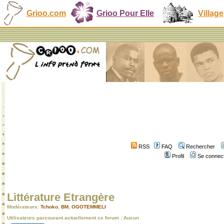
Grioo.com
Grioo Pour Elle
Village
RSS
FAQ
Rechercher
Profil
Se connect
Littérature Etrangère
Modérateurs:
Tchoko
,
BM
,
OGOTEMMELI
Utilisateurs parcourant actuellement ce forum : Aucun