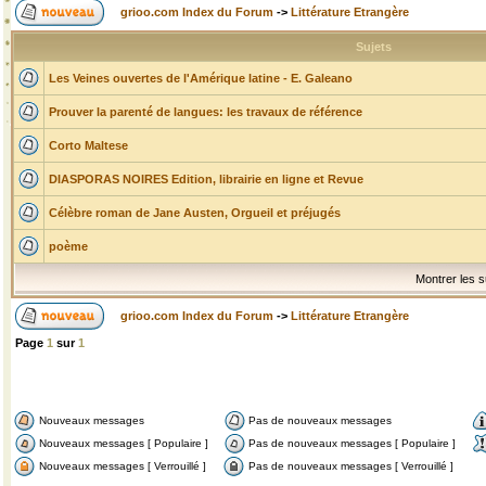
grioo.com Index du Forum
->
Littérature Etrangère
Sujets
Les Veines ouvertes de l'Amérique latine - E. Galeano
Prouver la parenté de langues: les travaux de référence
Corto Maltese
DIASPORAS NOIRES Edition, librairie en ligne et Revue
Célèbre roman de Jane Austen, Orgueil et préjugés
poème
Montrer les s
grioo.com Index du Forum
->
Littérature Etrangère
Page
1
sur
1
Nouveaux messages
Pas de nouveaux messages
Nouveaux messages [ Populaire ]
Pas de nouveaux messages [ Populaire ]
Nouveaux messages [ Verrouillé ]
Pas de nouveaux messages [ Verrouillé ]