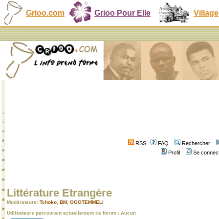
Grioo.com
Grioo Pour Elle
Village
RSS
FAQ
Rechercher
Profil
Se connect
Littérature Etrangère
Modérateurs:
Tchoko
,
BM
,
OGOTEMMELI
Utilisateurs parcourant actuellement ce forum : Aucun