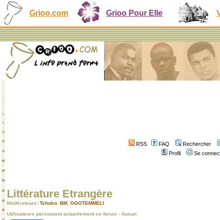
Grioo.com
Grioo Pour Elle
RSS
FAQ
Rechercher
Profil
Se connect
Littérature Etrangère
Modérateurs:
Tchoko
,
BM
,
OGOTEMMELI
Utilisateurs parcourant actuellement ce forum : Aucun