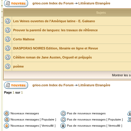
grioo.com Index du Forum
->
Littérature Etrangère
Sujets
Les Veines ouvertes de l'Amérique latine - E. Galeano
Prouver la parenté de langues: les travaux de référence
Corto Maltese
DIASPORAS NOIRES Edition, librairie en ligne et Revue
Célèbre roman de Jane Austen, Orgueil et préjugés
poème
Montrer les s
grioo.com Index du Forum
->
Littérature Etrangère
Page
1
sur
1
Nouveaux messages
Pas de nouveaux messages
Nouveaux messages [ Populaire ]
Pas de nouveaux messages [ Populaire ]
Nouveaux messages [ Verrouillé ]
Pas de nouveaux messages [ Verrouillé ]