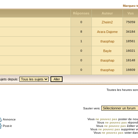
Marquez t
Réponses
Auteur
Vus
0
Zheim2
75059
8
Arara Dajome
34184
1
thaophap
18561
0
Bayle
16021
0
thaophap
18148
0
thaophap
16609
ujets depuis:
Toutes les heures so
Sauter vers:
Vous
ne pouvez pas
poster de nou
Annonce
Vous
ne pouvez pas
répondr
Post-it
Vous
ne pouvez pas
éditer 
Vous
ne pouvez pas
supprimer v
Vous
ne pouvez pas
voter dan