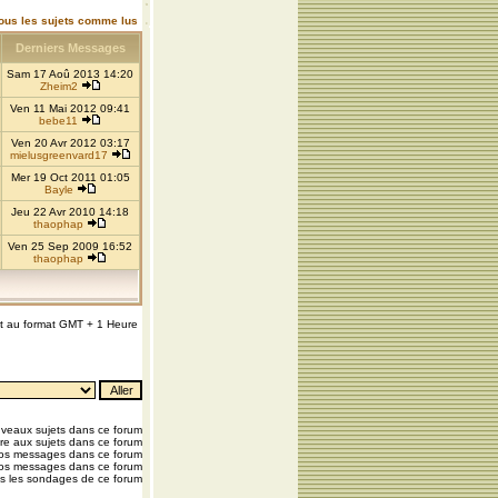
ous les sujets comme lus
Derniers Messages
Sam 17 Aoû 2013 14:20
Zheim2
Ven 11 Mai 2012 09:41
bebe11
Ven 20 Avr 2012 03:17
mielusgreenvard17
Mer 19 Oct 2011 01:05
Bayle
Jeu 22 Avr 2010 14:18
thaophap
Ven 25 Sep 2009 16:52
thaophap
nt au format GMT + 1 Heure
veaux sujets dans ce forum
e aux sujets dans ce forum
vos messages dans ce forum
os messages dans ce forum
s les sondages de ce forum