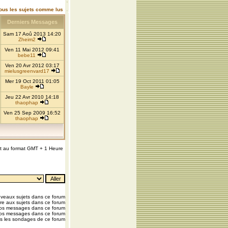
ous les sujets comme lus
Derniers Messages
Sam 17 Aoû 2013 14:20
Zheim2
Ven 11 Mai 2012 09:41
bebe11
Ven 20 Avr 2012 03:17
mielusgreenvard17
Mer 19 Oct 2011 01:05
Bayle
Jeu 22 Avr 2010 14:18
thaophap
Ven 25 Sep 2009 16:52
thaophap
nt au format GMT + 1 Heure
veaux sujets dans ce forum
e aux sujets dans ce forum
vos messages dans ce forum
os messages dans ce forum
s les sondages de ce forum