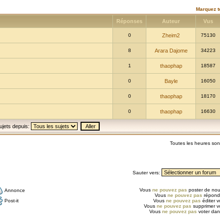
Marquez t
Réponses
Auteur
Vus
0
Zheim2
75130
8
Arara Dajome
34223
1
thaophap
18587
0
Bayle
16050
0
thaophap
18170
0
thaophap
16630
ujets depuis:
Toutes les heures so
Sauter vers:
Vous
ne pouvez pas
poster de nou
Annonce
Vous
ne pouvez pas
répondr
Post-it
Vous
ne pouvez pas
éditer 
Vous
ne pouvez pas
supprimer v
Vous
ne pouvez pas
voter dan