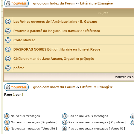
grioo.com Index du Forum
->
Littérature Etrangère
Sujets
Les Veines ouvertes de l'Amérique latine - E. Galeano
Prouver la parenté de langues: les travaux de référence
Corto Maltese
DIASPORAS NOIRES Edition, librairie en ligne et Revue
Célèbre roman de Jane Austen, Orgueil et préjugés
poème
Montrer les s
grioo.com Index du Forum
->
Littérature Etrangère
Page
1
sur
1
Nouveaux messages
Pas de nouveaux messages
Nouveaux messages [ Populaire ]
Pas de nouveaux messages [ Populaire ]
Nouveaux messages [ Verrouillé ]
Pas de nouveaux messages [ Verrouillé ]