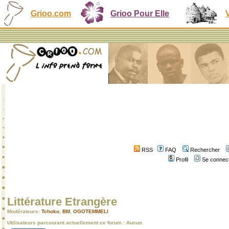
Grioo.com
Grioo Pour Elle
RSS
FAQ
Rechercher
Profil
Se connect
Littérature Etrangère
Modérateurs:
Tchoko
,
BM
,
OGOTEMMELI
Utilisateurs parcourant actuellement ce forum : Aucun