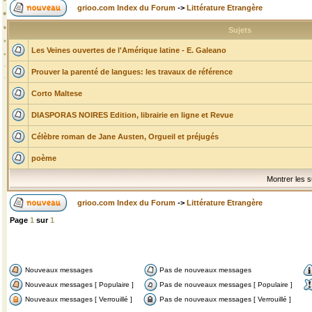
grioo.com Index du Forum
->
Littérature Etrangère
Sujets
Les Veines ouvertes de l'Amérique latine - E. Galeano
Prouver la parenté de langues: les travaux de référence
Corto Maltese
DIASPORAS NOIRES Edition, librairie en ligne et Revue
Célèbre roman de Jane Austen, Orgueil et préjugés
poème
Montrer les s
grioo.com Index du Forum
->
Littérature Etrangère
Page
1
sur
1
Nouveaux messages
Pas de nouveaux messages
Nouveaux messages [ Populaire ]
Pas de nouveaux messages [ Populaire ]
Nouveaux messages [ Verrouillé ]
Pas de nouveaux messages [ Verrouillé ]