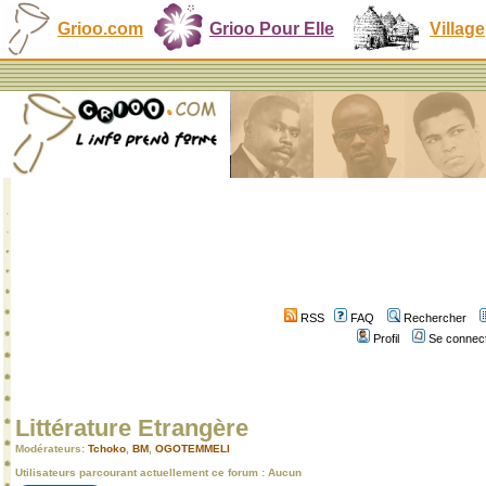
Grioo.com
Grioo Pour Elle
Village
RSS
FAQ
Rechercher
Profil
Se connect
Littérature Etrangère
Modérateurs:
Tchoko
,
BM
,
OGOTEMMELI
Utilisateurs parcourant actuellement ce forum : Aucun