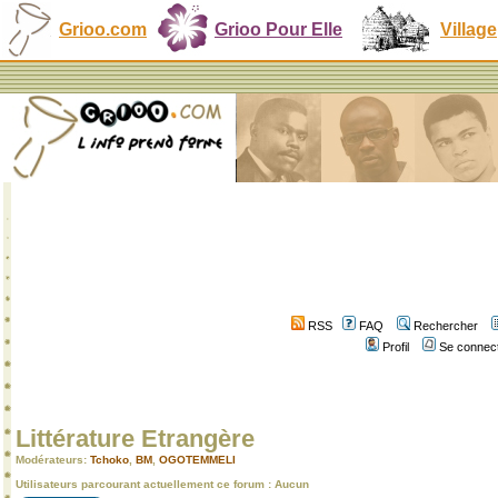
Grioo.com
Grioo Pour Elle
Village
RSS
FAQ
Rechercher
Profil
Se connect
Littérature Etrangère
Modérateurs:
Tchoko
,
BM
,
OGOTEMMELI
Utilisateurs parcourant actuellement ce forum : Aucun