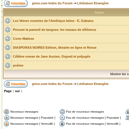
grioo.com Index du Forum
->
Littérature Etrangère
Sujets
Les Veines ouvertes de l'Amérique latine - E. Galeano
Prouver la parenté de langues: les travaux de référence
Corto Maltese
DIASPORAS NOIRES Edition, librairie en ligne et Revue
Célèbre roman de Jane Austen, Orgueil et préjugés
poème
Montrer les s
grioo.com Index du Forum
->
Littérature Etrangère
Page
1
sur
1
Nouveaux messages
Pas de nouveaux messages
Nouveaux messages [ Populaire ]
Pas de nouveaux messages [ Populaire ]
Nouveaux messages [ Verrouillé ]
Pas de nouveaux messages [ Verrouillé ]