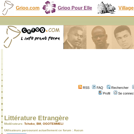
Grioo.com
Grioo Pour Elle
Village
RSS
FAQ
Rechercher
Profil
Se connect
Littérature Etrangère
Modérateurs:
Tchoko
,
BM
,
OGOTEMMELI
Utilisateurs parcourant actuellement ce forum : Aucun