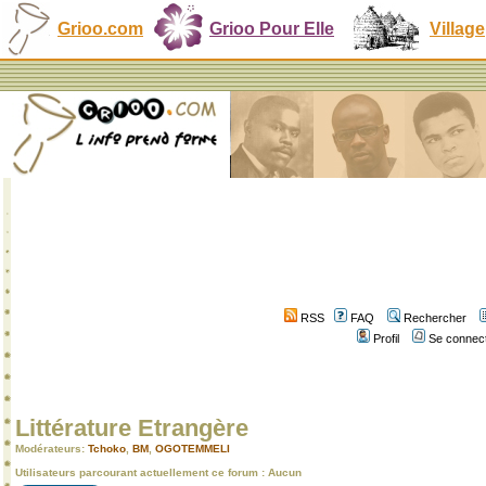
Grioo.com
Grioo Pour Elle
Village
RSS
FAQ
Rechercher
Profil
Se connect
Littérature Etrangère
Modérateurs:
Tchoko
,
BM
,
OGOTEMMELI
Utilisateurs parcourant actuellement ce forum : Aucun