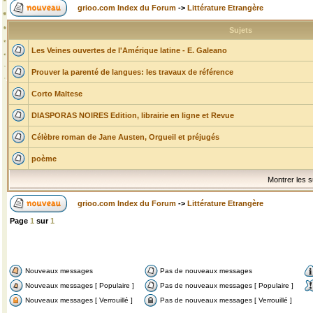
grioo.com Index du Forum
->
Littérature Etrangère
Sujets
Les Veines ouvertes de l'Amérique latine - E. Galeano
Prouver la parenté de langues: les travaux de référence
Corto Maltese
DIASPORAS NOIRES Edition, librairie en ligne et Revue
Célèbre roman de Jane Austen, Orgueil et préjugés
poème
Montrer les s
grioo.com Index du Forum
->
Littérature Etrangère
Page
1
sur
1
Nouveaux messages
Pas de nouveaux messages
Nouveaux messages [ Populaire ]
Pas de nouveaux messages [ Populaire ]
Nouveaux messages [ Verrouillé ]
Pas de nouveaux messages [ Verrouillé ]