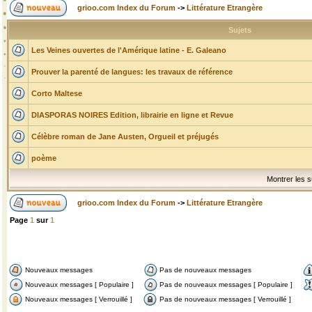
grioo.com Index du Forum
->
Littérature Etrangère
Sujets
Les Veines ouvertes de l'Amérique latine - E. Galeano
Prouver la parenté de langues: les travaux de référence
Corto Maltese
DIASPORAS NOIRES Edition, librairie en ligne et Revue
Célèbre roman de Jane Austen, Orgueil et préjugés
poème
Montrer les s
grioo.com Index du Forum
->
Littérature Etrangère
Page
1
sur
1
Nouveaux messages
Pas de nouveaux messages
Nouveaux messages [ Populaire ]
Pas de nouveaux messages [ Populaire ]
Nouveaux messages [ Verrouillé ]
Pas de nouveaux messages [ Verrouillé ]