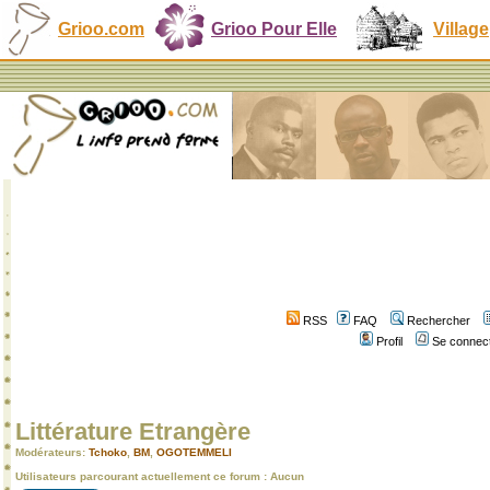
Grioo.com
Grioo Pour Elle
Village
RSS
FAQ
Rechercher
Profil
Se connect
Littérature Etrangère
Modérateurs:
Tchoko
,
BM
,
OGOTEMMELI
Utilisateurs parcourant actuellement ce forum : Aucun