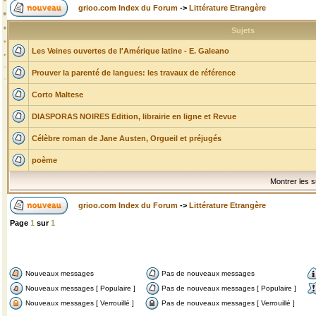
grioo.com Index du Forum
->
Littérature Etrangère
Sujets
Les Veines ouvertes de l'Amérique latine - E. Galeano
Prouver la parenté de langues: les travaux de référence
Corto Maltese
DIASPORAS NOIRES Edition, librairie en ligne et Revue
Célèbre roman de Jane Austen, Orgueil et préjugés
poème
Montrer les s
grioo.com Index du Forum
->
Littérature Etrangère
Page
1
sur
1
Nouveaux messages
Pas de nouveaux messages
Nouveaux messages [ Populaire ]
Pas de nouveaux messages [ Populaire ]
Nouveaux messages [ Verrouillé ]
Pas de nouveaux messages [ Verrouillé ]