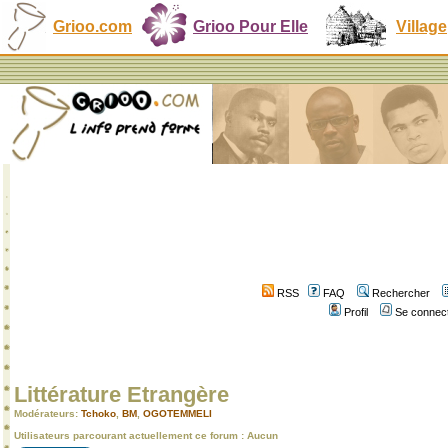
Grioo.com
Grioo Pour Elle
Village
RSS
FAQ
Rechercher
Profil
Se connect
Littérature Etrangère
Modérateurs:
Tchoko
,
BM
,
OGOTEMMELI
Utilisateurs parcourant actuellement ce forum : Aucun