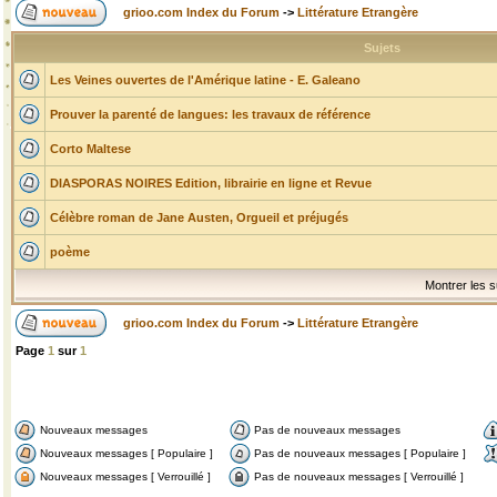
grioo.com Index du Forum
->
Littérature Etrangère
Sujets
Les Veines ouvertes de l'Amérique latine - E. Galeano
Prouver la parenté de langues: les travaux de référence
Corto Maltese
DIASPORAS NOIRES Edition, librairie en ligne et Revue
Célèbre roman de Jane Austen, Orgueil et préjugés
poème
Montrer les s
grioo.com Index du Forum
->
Littérature Etrangère
Page
1
sur
1
Nouveaux messages
Pas de nouveaux messages
Nouveaux messages [ Populaire ]
Pas de nouveaux messages [ Populaire ]
Nouveaux messages [ Verrouillé ]
Pas de nouveaux messages [ Verrouillé ]