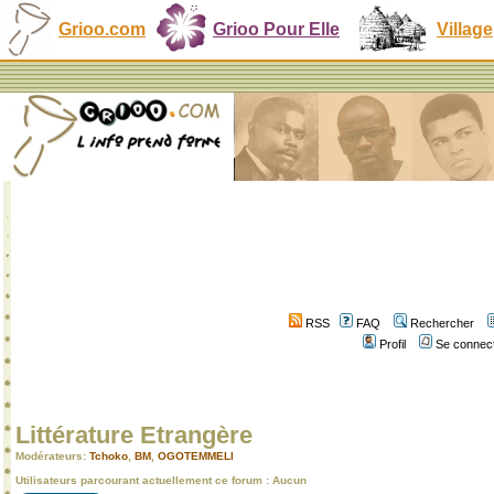
Grioo.com
Grioo Pour Elle
Village
RSS
FAQ
Rechercher
Profil
Se connect
Littérature Etrangère
Modérateurs:
Tchoko
,
BM
,
OGOTEMMELI
Utilisateurs parcourant actuellement ce forum : Aucun