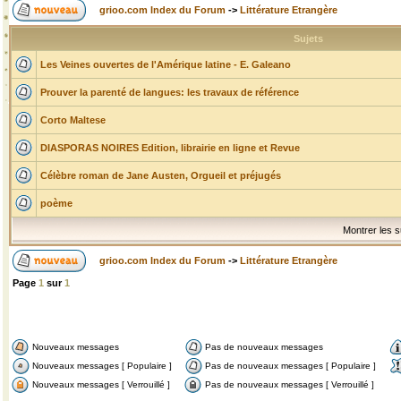
grioo.com Index du Forum
->
Littérature Etrangère
Sujets
Les Veines ouvertes de l'Amérique latine - E. Galeano
Prouver la parenté de langues: les travaux de référence
Corto Maltese
DIASPORAS NOIRES Edition, librairie en ligne et Revue
Célèbre roman de Jane Austen, Orgueil et préjugés
poème
Montrer les s
grioo.com Index du Forum
->
Littérature Etrangère
Page
1
sur
1
Nouveaux messages
Pas de nouveaux messages
Nouveaux messages [ Populaire ]
Pas de nouveaux messages [ Populaire ]
Nouveaux messages [ Verrouillé ]
Pas de nouveaux messages [ Verrouillé ]