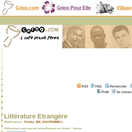
Grioo.com
Grioo Pour Elle
Village
RSS
FAQ
Rechercher
Profil
Se connect
Littérature Etrangère
Modérateurs:
Tchoko
,
BM
,
OGOTEMMELI
Utilisateurs parcourant actuellement ce forum : Aucun