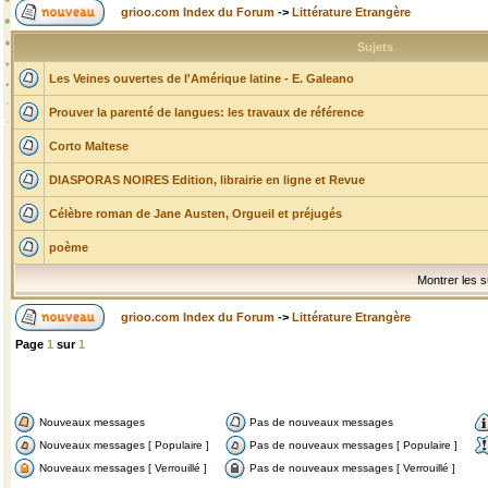
grioo.com Index du Forum
->
Littérature Etrangère
Sujets
Les Veines ouvertes de l'Amérique latine - E. Galeano
Prouver la parenté de langues: les travaux de référence
Corto Maltese
DIASPORAS NOIRES Edition, librairie en ligne et Revue
Célèbre roman de Jane Austen, Orgueil et préjugés
poème
Montrer les s
grioo.com Index du Forum
->
Littérature Etrangère
Page
1
sur
1
Nouveaux messages
Pas de nouveaux messages
Nouveaux messages [ Populaire ]
Pas de nouveaux messages [ Populaire ]
Nouveaux messages [ Verrouillé ]
Pas de nouveaux messages [ Verrouillé ]