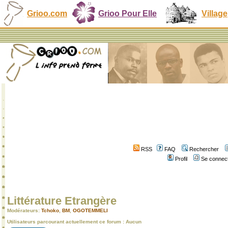
Grioo.com
Grioo Pour Elle
Village
RSS
FAQ
Rechercher
Profil
Se connect
Littérature Etrangère
Modérateurs:
Tchoko
,
BM
,
OGOTEMMELI
Utilisateurs parcourant actuellement ce forum : Aucun