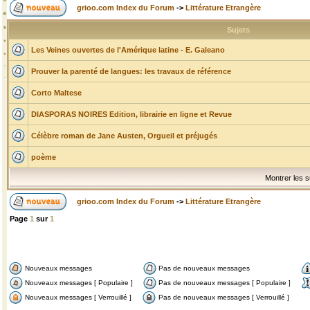
grioo.com Index du Forum
->
Littérature Etrangère
Sujets
Les Veines ouvertes de l'Amérique latine - E. Galeano
Prouver la parenté de langues: les travaux de référence
Corto Maltese
DIASPORAS NOIRES Edition, librairie en ligne et Revue
Célèbre roman de Jane Austen, Orgueil et préjugés
poème
Montrer les s
grioo.com Index du Forum
->
Littérature Etrangère
Page
1
sur
1
Nouveaux messages
Pas de nouveaux messages
Nouveaux messages [ Populaire ]
Pas de nouveaux messages [ Populaire ]
Nouveaux messages [ Verrouillé ]
Pas de nouveaux messages [ Verrouillé ]