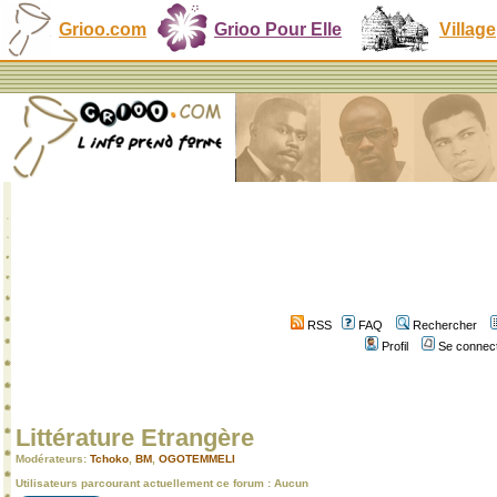
Grioo.com
Grioo Pour Elle
Village
RSS
FAQ
Rechercher
Profil
Se connect
Littérature Etrangère
Modérateurs:
Tchoko
,
BM
,
OGOTEMMELI
Utilisateurs parcourant actuellement ce forum : Aucun