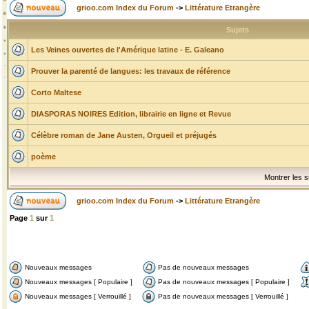
grioo.com Index du Forum
->
Littérature Etrangère
Sujets
Les Veines ouvertes de l'Amérique latine - E. Galeano
Prouver la parenté de langues: les travaux de référence
Corto Maltese
DIASPORAS NOIRES Edition, librairie en ligne et Revue
Célèbre roman de Jane Austen, Orgueil et préjugés
poème
Montrer les s
grioo.com Index du Forum
->
Littérature Etrangère
Page
1
sur
1
Nouveaux messages
Pas de nouveaux messages
Nouveaux messages [ Populaire ]
Pas de nouveaux messages [ Populaire ]
Nouveaux messages [ Verrouillé ]
Pas de nouveaux messages [ Verrouillé ]