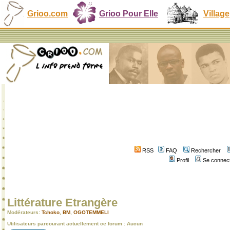
Grioo.com
Grioo Pour Elle
Village
RSS
FAQ
Rechercher
Profil
Se connect
Littérature Etrangère
Modérateurs:
Tchoko
,
BM
,
OGOTEMMELI
Utilisateurs parcourant actuellement ce forum : Aucun