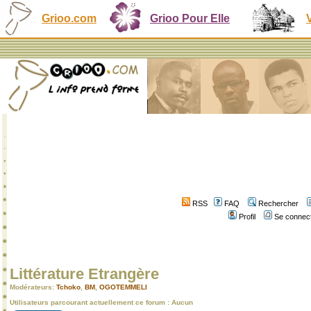
Grioo.com
Grioo Pour Elle
RSS
FAQ
Rechercher
Profil
Se connect
Littérature Etrangère
Modérateurs:
Tchoko
,
BM
,
OGOTEMMELI
Utilisateurs parcourant actuellement ce forum : Aucun