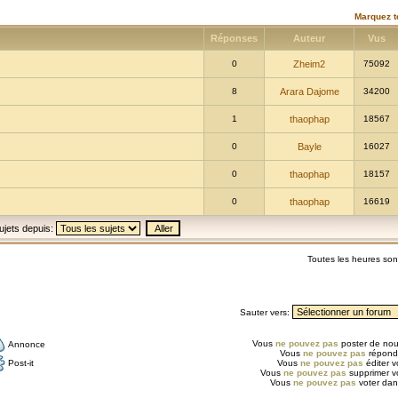
Marquez t
Réponses
Auteur
Vus
0
Zheim2
75092
8
Arara Dajome
34200
1
thaophap
18567
0
Bayle
16027
0
thaophap
18157
0
thaophap
16619
ujets depuis:
Toutes les heures so
Sauter vers:
Vous
ne pouvez pas
poster de nou
Annonce
Vous
ne pouvez pas
répondr
Post-it
Vous
ne pouvez pas
éditer 
Vous
ne pouvez pas
supprimer v
Vous
ne pouvez pas
voter dan