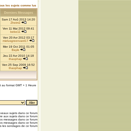
ous les sujets comme lus
Derniers Messages
Sam 17 Aoû 2013 14:20
Zheim2
Ven 11 Mai 2012 09:41
bebe11
Ven 20 Avr 2012 03:17
mielusgreenvard17
Mer 19 Oct 2011 01:05
Bayle
Jeu 22 Avr 2010 14:18
thaophap
Ven 25 Sep 2009 16:52
thaophap
nt au format GMT + 1 Heure
veaux sujets dans ce forum
e aux sujets dans ce forum
vos messages dans ce forum
os messages dans ce forum
s les sondages de ce forum