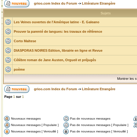
grioo.com Index du Forum
->
Littérature Etrangère
Sujets
Les Veines ouvertes de l'Amérique latine - E. Galeano
Prouver la parenté de langues: les travaux de référence
Corto Maltese
DIASPORAS NOIRES Edition, librairie en ligne et Revue
Célèbre roman de Jane Austen, Orgueil et préjugés
poème
Montrer les s
grioo.com Index du Forum
->
Littérature Etrangère
Page
1
sur
1
Nouveaux messages
Pas de nouveaux messages
Nouveaux messages [ Populaire ]
Pas de nouveaux messages [ Populaire ]
Nouveaux messages [ Verrouillé ]
Pas de nouveaux messages [ Verrouillé ]