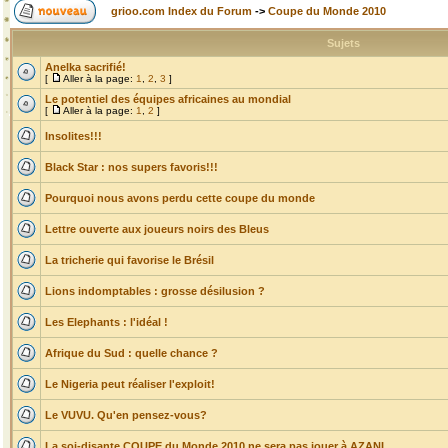
grioo.com Index du Forum
->
Coupe du Monde 2010
Sujets
Anelka sacrifié!
[
Aller à la page:
1
,
2
,
3
]
Le potentiel des équipes africaines au mondial
[
Aller à la page:
1
,
2
]
Insolites!!!
Black Star : nos supers favoris!!!
Pourquoi nous avons perdu cette coupe du monde
Lettre ouverte aux joueurs noirs des Bleus
La tricherie qui favorise le Brésil
Lions indomptables : grosse désilusion ?
Les Elephants : l'idéal !
Afrique du Sud : quelle chance ?
Le Nigeria peut réaliser l'exploit!
Le VUVU. Qu'en pensez-vous?
La soi-disante COUPE du Monde 2010 ne sera pas jouer à AZANI