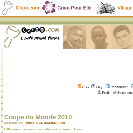
Grioo.com
Grioo Pour Elle
Village
RSS
FAQ
Rechercher
Profil
Se connect
Coupe du Monde 2010
Modérateurs:
Tchoko
,
OGOTEMMELI
,
Alex
Utilisateurs parcourant actuellement ce forum : Aucun