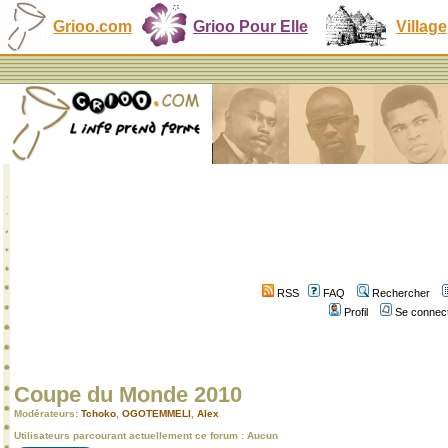
Grioo.com
Grioo Pour Elle
Village
RSS
FAQ
Rechercher
Profil
Se connect
Coupe du Monde 2010
Modérateurs:
Tchoko
,
OGOTEMMELI
,
Alex
Utilisateurs parcourant actuellement ce forum : Aucun