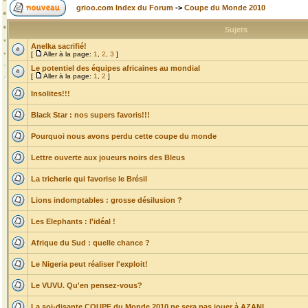
grioo.com Index du Forum
->
Coupe du Monde 2010
Sujets
Anelka sacrifié!
[
Aller à la page:
1
,
2
,
3
]
Le potentiel des équipes africaines au mondial
[
Aller à la page:
1
,
2
]
Insolites!!!
Black Star : nos supers favoris!!!
Pourquoi nous avons perdu cette coupe du monde
Lettre ouverte aux joueurs noirs des Bleus
La tricherie qui favorise le Brésil
Lions indomptables : grosse désilusion ?
Les Elephants : l'idéal !
Afrique du Sud : quelle chance ?
Le Nigeria peut réaliser l'exploit!
Le VUVU. Qu'en pensez-vous?
La soi-disante COUPE du Monde 2010 ne sera pas jouer à AZANI