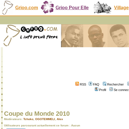
Grioo.com
Grioo Pour Elle
Village
RSS
FAQ
Rechercher
Profil
Se connect
Coupe du Monde 2010
Modérateurs:
Tchoko
,
OGOTEMMELI
,
Alex
Utilisateurs parcourant actuellement ce forum : Aucun