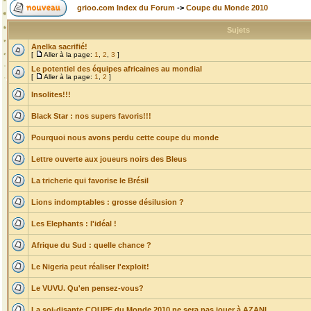
grioo.com Index du Forum
->
Coupe du Monde 2010
Sujets
Anelka sacrifié!
[
Aller à la page:
1
,
2
,
3
]
Le potentiel des équipes africaines au mondial
[
Aller à la page:
1
,
2
]
Insolites!!!
Black Star : nos supers favoris!!!
Pourquoi nous avons perdu cette coupe du monde
Lettre ouverte aux joueurs noirs des Bleus
La tricherie qui favorise le Brésil
Lions indomptables : grosse désilusion ?
Les Elephants : l'idéal !
Afrique du Sud : quelle chance ?
Le Nigeria peut réaliser l'exploit!
Le VUVU. Qu'en pensez-vous?
La soi-disante COUPE du Monde 2010 ne sera pas jouer à AZANI