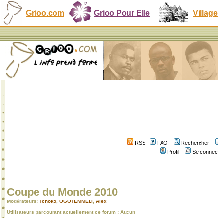
Grioo.com
Grioo Pour Elle
Village
RSS
FAQ
Rechercher
Profil
Se connect
Coupe du Monde 2010
Modérateurs:
Tchoko
,
OGOTEMMELI
,
Alex
Utilisateurs parcourant actuellement ce forum : Aucun