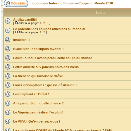
grioo.com Index du Forum
->
Coupe du Monde 2010
Sujets
Anelka sacrifié!
[
Aller à la page:
1
,
2
,
3
]
Le potentiel des équipes africaines au mondial
[
Aller à la page:
1
,
2
]
Insolites!!!
Black Star : nos supers favoris!!!
Pourquoi nous avons perdu cette coupe du monde
Lettre ouverte aux joueurs noirs des Bleus
La tricherie qui favorise le Brésil
Lions indomptables : grosse désilusion ?
Les Elephants : l'idéal !
Afrique du Sud : quelle chance ?
Le Nigeria peut réaliser l'exploit!
Le VUVU. Qu'en pensez-vous?
La soi-disante COUPE du Monde 2010 ne sera pas jouer à AZANI