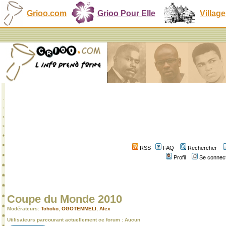
Grioo.com
Grioo Pour Elle
Village
RSS
FAQ
Rechercher
Profil
Se connect
Coupe du Monde 2010
Modérateurs:
Tchoko
,
OGOTEMMELI
,
Alex
Utilisateurs parcourant actuellement ce forum : Aucun