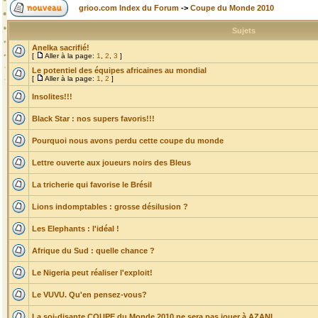
grioo.com Index du Forum
->
Coupe du Monde 2010
Sujets
Anelka sacrifié!
[
Aller à la page:
1
,
2
,
3
]
Le potentiel des équipes africaines au mondial
[
Aller à la page:
1
,
2
]
Insolites!!!
Black Star : nos supers favoris!!!
Pourquoi nous avons perdu cette coupe du monde
Lettre ouverte aux joueurs noirs des Bleus
La tricherie qui favorise le Brésil
Lions indomptables : grosse désilusion ?
Les Elephants : l'idéal !
Afrique du Sud : quelle chance ?
Le Nigeria peut réaliser l'exploit!
Le VUVU. Qu'en pensez-vous?
La soi-disante COUPE du Monde 2010 ne sera pas jouer à AZANI