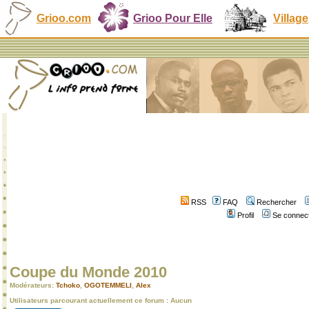
Grioo.com
Grioo Pour Elle
Village
RSS
FAQ
Rechercher
Profil
Se connect
Coupe du Monde 2010
Modérateurs:
Tchoko
,
OGOTEMMELI
,
Alex
Utilisateurs parcourant actuellement ce forum : Aucun