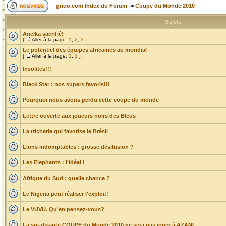
grioo.com Index du Forum
->
Coupe du Monde 2010
Sujets
Anelka sacrifié!
[
Aller à la page:
1
,
2
,
3
]
Le potentiel des équipes africaines au mondial
[
Aller à la page:
1
,
2
]
Insolites!!!
Black Star : nos supers favoris!!!
Pourquoi nous avons perdu cette coupe du monde
Lettre ouverte aux joueurs noirs des Bleus
La tricherie qui favorise le Brésil
Lions indomptables : grosse désilusion ?
Les Elephants : l'idéal !
Afrique du Sud : quelle chance ?
Le Nigeria peut réaliser l'exploit!
Le VUVU. Qu'en pensez-vous?
La soi-disante COUPE du Monde 2010 ne sera pas jouer à AZANI