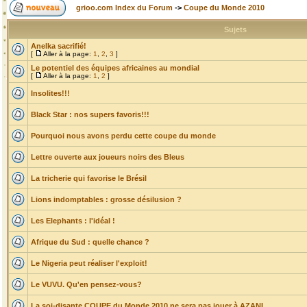
grioo.com Index du Forum
->
Coupe du Monde 2010
Sujets
Anelka sacrifié!
[
Aller à la page:
1
,
2
,
3
]
Le potentiel des équipes africaines au mondial
[
Aller à la page:
1
,
2
]
Insolites!!!
Black Star : nos supers favoris!!!
Pourquoi nous avons perdu cette coupe du monde
Lettre ouverte aux joueurs noirs des Bleus
La tricherie qui favorise le Brésil
Lions indomptables : grosse désilusion ?
Les Elephants : l'idéal !
Afrique du Sud : quelle chance ?
Le Nigeria peut réaliser l'exploit!
Le VUVU. Qu'en pensez-vous?
La soi-disante COUPE du Monde 2010 ne sera pas jouer à AZANI