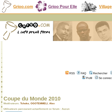
Grioo.com
Grioo Pour Elle
Village
RSS
FAQ
Rechercher
Profil
Se connect
Coupe du Monde 2010
Modérateurs:
Tchoko
,
OGOTEMMELI
,
Alex
Utilisateurs parcourant actuellement ce forum : Aucun