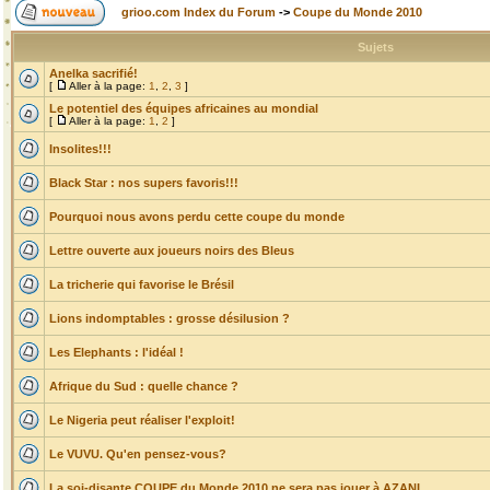
grioo.com Index du Forum
->
Coupe du Monde 2010
Sujets
Anelka sacrifié!
[
Aller à la page:
1
,
2
,
3
]
Le potentiel des équipes africaines au mondial
[
Aller à la page:
1
,
2
]
Insolites!!!
Black Star : nos supers favoris!!!
Pourquoi nous avons perdu cette coupe du monde
Lettre ouverte aux joueurs noirs des Bleus
La tricherie qui favorise le Brésil
Lions indomptables : grosse désilusion ?
Les Elephants : l'idéal !
Afrique du Sud : quelle chance ?
Le Nigeria peut réaliser l'exploit!
Le VUVU. Qu'en pensez-vous?
La soi-disante COUPE du Monde 2010 ne sera pas jouer à AZANI