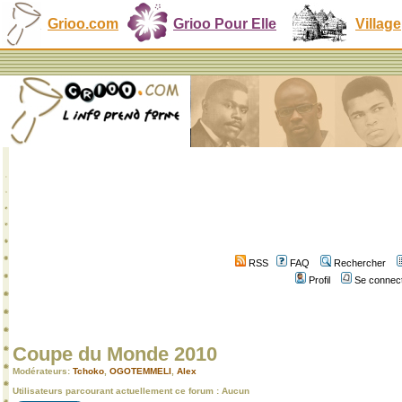
Grioo.com
Grioo Pour Elle
Village
RSS
FAQ
Rechercher
Profil
Se connect
Coupe du Monde 2010
Modérateurs:
Tchoko
,
OGOTEMMELI
,
Alex
Utilisateurs parcourant actuellement ce forum : Aucun