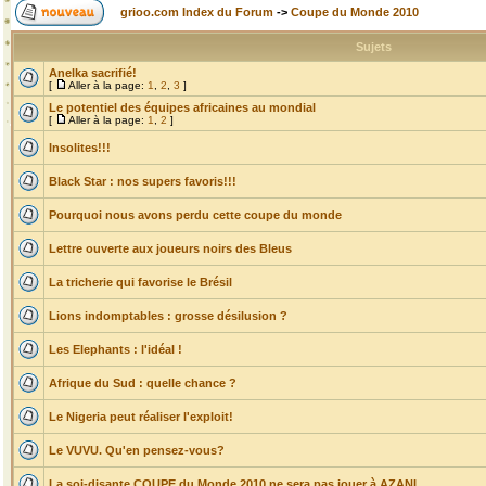
grioo.com Index du Forum
->
Coupe du Monde 2010
Sujets
Anelka sacrifié!
[
Aller à la page:
1
,
2
,
3
]
Le potentiel des équipes africaines au mondial
[
Aller à la page:
1
,
2
]
Insolites!!!
Black Star : nos supers favoris!!!
Pourquoi nous avons perdu cette coupe du monde
Lettre ouverte aux joueurs noirs des Bleus
La tricherie qui favorise le Brésil
Lions indomptables : grosse désilusion ?
Les Elephants : l'idéal !
Afrique du Sud : quelle chance ?
Le Nigeria peut réaliser l'exploit!
Le VUVU. Qu'en pensez-vous?
La soi-disante COUPE du Monde 2010 ne sera pas jouer à AZANI