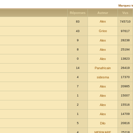
Marquez t
Réponses
Auteur
Vus
Alex
83
745710
Grioo
43
97617
9
Alex
28238
8
Alex
25194
0
Alex
13823
14
Panafricain
26419
4
sidesma
17370
7
Alex
20985
1
Alex
15007
2
Alex
15516
1
Alex
14709
5
Dilo
20816
4
MERIKARE
25118