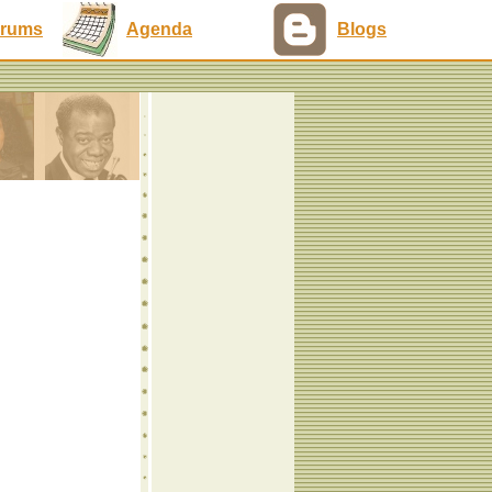
rums
Agenda
Blogs