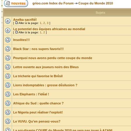
grioo.com Index du Forum
->
Coupe du Monde 2010
Sujets
Anelka sacrifié!
[
Aller à la page:
1
,
2
,
3
]
Le potentiel des équipes africaines au mondial
[
Aller à la page:
1
,
2
]
Insolites!!!
Black Star : nos supers favoris!!!
Pourquoi nous avons perdu cette coupe du monde
Lettre ouverte aux joueurs noirs des Bleus
La tricherie qui favorise le Brésil
Lions indomptables : grosse désilusion ?
Les Elephants : l'idéal !
Afrique du Sud : quelle chance ?
Le Nigeria peut réaliser l'exploit!
Le VUVU. Qu'en pensez-vous?
La soi-disante COUPE du Monde 2010 ne sera pas jouer à AZANI