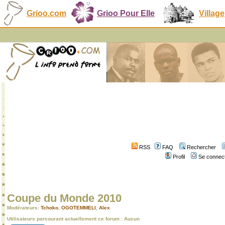
Grioo.com
Grioo Pour Elle
Village
RSS
FAQ
Rechercher
Profil
Se connect
Coupe du Monde 2010
Modérateurs:
Tchoko
,
OGOTEMMELI
,
Alex
Utilisateurs parcourant actuellement ce forum : Aucun