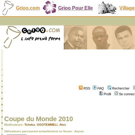
Grioo.com
Grioo Pour Elle
Village
RSS
FAQ
Rechercher
Profil
Se connect
Coupe du Monde 2010
Modérateurs:
Tchoko
,
OGOTEMMELI
,
Alex
Utilisateurs parcourant actuellement ce forum : Aucun