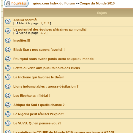
grioo.com Index du Forum
->
Coupe du Monde 2010
Sujets
Anelka sacrifié!
[
Aller à la page:
1
,
2
,
3
]
Le potentiel des équipes africaines au mondial
[
Aller à la page:
1
,
2
]
Insolites!!!
Black Star : nos supers favoris!!!
Pourquoi nous avons perdu cette coupe du monde
Lettre ouverte aux joueurs noirs des Bleus
La tricherie qui favorise le Brésil
Lions indomptables : grosse désilusion ?
Les Elephants : l'idéal !
Afrique du Sud : quelle chance ?
Le Nigeria peut réaliser l'exploit!
Le VUVU. Qu'en pensez-vous?
La soi-disante COUPE du Monde 2010 ne sera pas jouer à AZANI