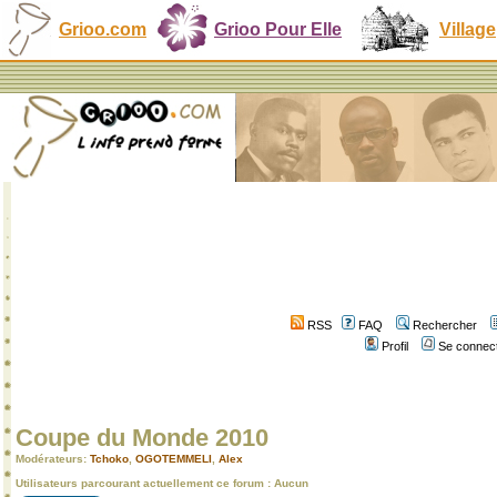
Grioo.com
Grioo Pour Elle
Village
RSS
FAQ
Rechercher
Profil
Se connect
Coupe du Monde 2010
Modérateurs:
Tchoko
,
OGOTEMMELI
,
Alex
Utilisateurs parcourant actuellement ce forum : Aucun