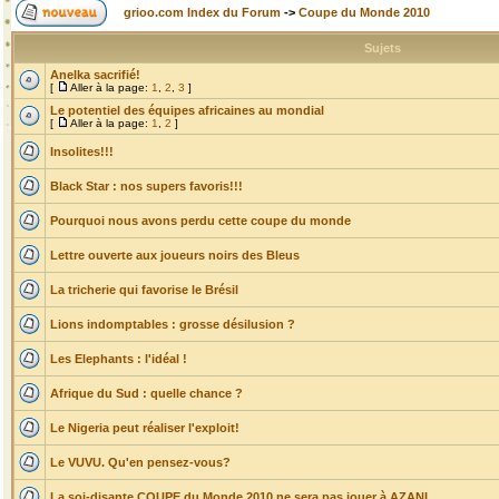
grioo.com Index du Forum
->
Coupe du Monde 2010
Sujets
Anelka sacrifié!
[
Aller à la page:
1
,
2
,
3
]
Le potentiel des équipes africaines au mondial
[
Aller à la page:
1
,
2
]
Insolites!!!
Black Star : nos supers favoris!!!
Pourquoi nous avons perdu cette coupe du monde
Lettre ouverte aux joueurs noirs des Bleus
La tricherie qui favorise le Brésil
Lions indomptables : grosse désilusion ?
Les Elephants : l'idéal !
Afrique du Sud : quelle chance ?
Le Nigeria peut réaliser l'exploit!
Le VUVU. Qu'en pensez-vous?
La soi-disante COUPE du Monde 2010 ne sera pas jouer à AZANI