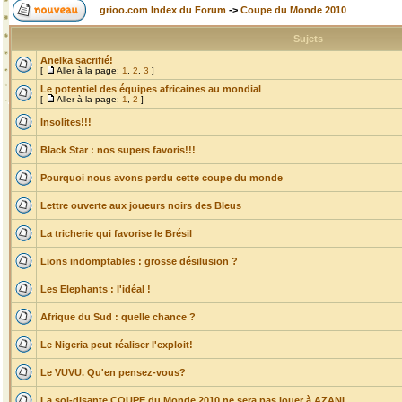
grioo.com Index du Forum
->
Coupe du Monde 2010
Sujets
Anelka sacrifié!
[
Aller à la page:
1
,
2
,
3
]
Le potentiel des équipes africaines au mondial
[
Aller à la page:
1
,
2
]
Insolites!!!
Black Star : nos supers favoris!!!
Pourquoi nous avons perdu cette coupe du monde
Lettre ouverte aux joueurs noirs des Bleus
La tricherie qui favorise le Brésil
Lions indomptables : grosse désilusion ?
Les Elephants : l'idéal !
Afrique du Sud : quelle chance ?
Le Nigeria peut réaliser l'exploit!
Le VUVU. Qu'en pensez-vous?
La soi-disante COUPE du Monde 2010 ne sera pas jouer à AZANI