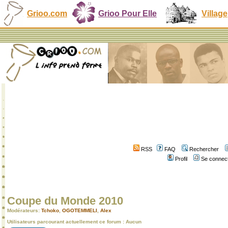
Grioo.com
Grioo Pour Elle
Village
RSS
FAQ
Rechercher
Profil
Se connect
Coupe du Monde 2010
Modérateurs:
Tchoko
,
OGOTEMMELI
,
Alex
Utilisateurs parcourant actuellement ce forum : Aucun