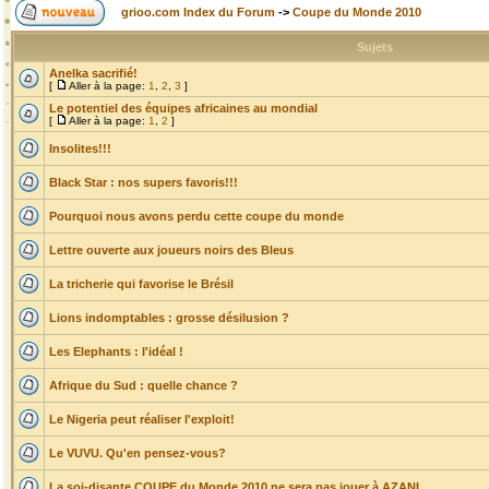
grioo.com Index du Forum
->
Coupe du Monde 2010
Sujets
Anelka sacrifié!
[
Aller à la page:
1
,
2
,
3
]
Le potentiel des équipes africaines au mondial
[
Aller à la page:
1
,
2
]
Insolites!!!
Black Star : nos supers favoris!!!
Pourquoi nous avons perdu cette coupe du monde
Lettre ouverte aux joueurs noirs des Bleus
La tricherie qui favorise le Brésil
Lions indomptables : grosse désilusion ?
Les Elephants : l'idéal !
Afrique du Sud : quelle chance ?
Le Nigeria peut réaliser l'exploit!
Le VUVU. Qu'en pensez-vous?
La soi-disante COUPE du Monde 2010 ne sera pas jouer à AZANI