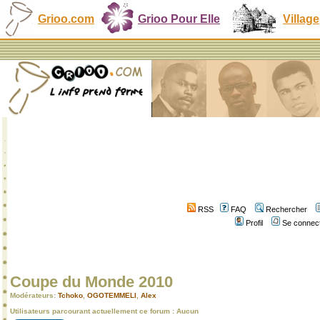
Grioo.com
Grioo Pour Elle
Village
RSS
FAQ
Rechercher
Profil
Se connect
Coupe du Monde 2010
Modérateurs:
Tchoko
,
OGOTEMMELI
,
Alex
Utilisateurs parcourant actuellement ce forum : Aucun