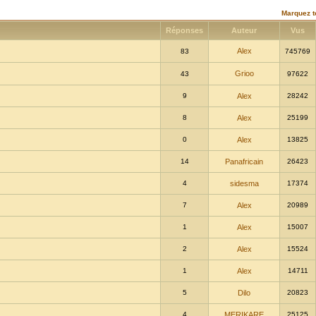
Marquez t
Réponses
Auteur
Vus
Alex
83
745769
Grioo
43
97622
9
Alex
28242
8
Alex
25199
0
Alex
13825
14
Panafricain
26423
4
sidesma
17374
7
Alex
20989
1
Alex
15007
2
Alex
15524
1
Alex
14711
5
Dilo
20823
4
MERIKARE
25125