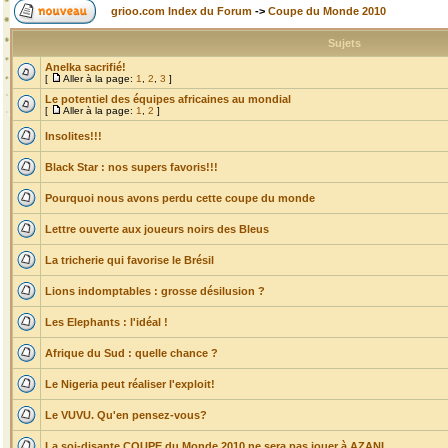
grioo.com Index du Forum
->
Coupe du Monde 2010
Sujets
Anelka sacrifié!
[
Aller à la page:
1
,
2
,
3
]
Le potentiel des équipes africaines au mondial
[
Aller à la page:
1
,
2
]
Insolites!!!
Black Star : nos supers favoris!!!
Pourquoi nous avons perdu cette coupe du monde
Lettre ouverte aux joueurs noirs des Bleus
La tricherie qui favorise le Brésil
Lions indomptables : grosse désilusion ?
Les Elephants : l'idéal !
Afrique du Sud : quelle chance ?
Le Nigeria peut réaliser l'exploit!
Le VUVU. Qu'en pensez-vous?
La soi-disante COUPE du Monde 2010 ne sera pas jouer à AZANI