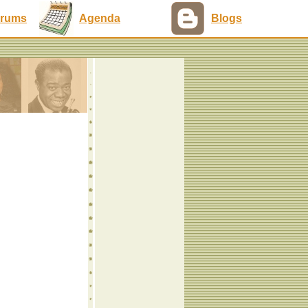
rums
Agenda
Blogs