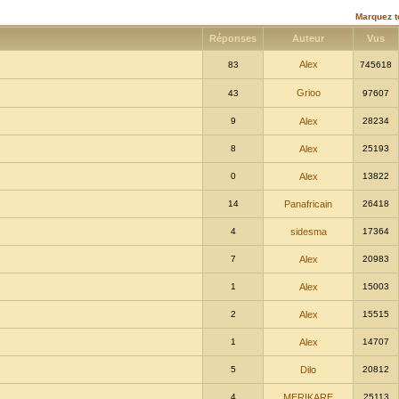
Marquez t
Réponses
Auteur
Vus
Alex
83
745618
Grioo
43
97607
9
Alex
28234
8
Alex
25193
0
Alex
13822
14
Panafricain
26418
4
sidesma
17364
7
Alex
20983
1
Alex
15003
2
Alex
15515
1
Alex
14707
5
Dilo
20812
4
MERIKARE
25113