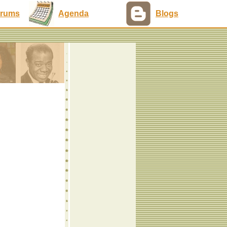
rums
Agenda
Blogs