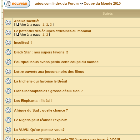
grioo.com Index du Forum
->
Coupe du Monde 2010
Sujets
Anelka sacrifié!
[
Aller à la page:
1
,
2
,
3
]
Le potentiel des équipes africaines au mondial
[
Aller à la page:
1
,
2
]
Insolites!!!
Black Star : nos supers favoris!!!
Pourquoi nous avons perdu cette coupe du monde
Lettre ouverte aux joueurs noirs des Bleus
La tricherie qui favorise le Brésil
Lions indomptables : grosse désilusion ?
Les Elephants : l'idéal !
Afrique du Sud : quelle chance ?
Le Nigeria peut réaliser l'exploit!
Le VUVU. Qu'en pensez-vous?
La soi-disante COUPE du Monde 2010 ne sera pas jouer à AZANI