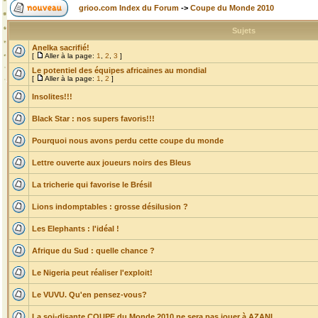
grioo.com Index du Forum
->
Coupe du Monde 2010
Sujets
Anelka sacrifié!
[
Aller à la page:
1
,
2
,
3
]
Le potentiel des équipes africaines au mondial
[
Aller à la page:
1
,
2
]
Insolites!!!
Black Star : nos supers favoris!!!
Pourquoi nous avons perdu cette coupe du monde
Lettre ouverte aux joueurs noirs des Bleus
La tricherie qui favorise le Brésil
Lions indomptables : grosse désilusion ?
Les Elephants : l'idéal !
Afrique du Sud : quelle chance ?
Le Nigeria peut réaliser l'exploit!
Le VUVU. Qu'en pensez-vous?
La soi-disante COUPE du Monde 2010 ne sera pas jouer à AZANI