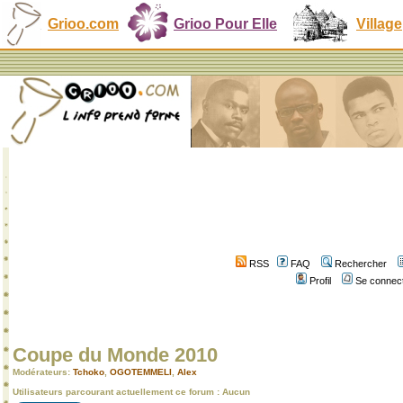
Grioo.com
Grioo Pour Elle
Village
RSS
FAQ
Rechercher
Profil
Se connect
Coupe du Monde 2010
Modérateurs:
Tchoko
,
OGOTEMMELI
,
Alex
Utilisateurs parcourant actuellement ce forum : Aucun