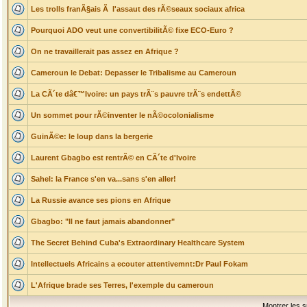
Les trolls franÃ§ais Ã l'assaut des rÃ©seaux sociaux africa
Pourquoi ADO veut une convertibilitÃ© fixe ECO-Euro ?
On ne travaillerait pas assez en Afrique ?
Cameroun le Debat: Depasser le Tribalisme au Cameroun
La CÃ´te dâ€™Ivoire: un pays trÃ¨s pauvre trÃ¨s endettÃ©
Un sommet pour rÃ©inventer le nÃ©ocolonialisme
GuinÃ©e: le loup dans la bergerie
Laurent Gbagbo est rentrÃ© en CÃ´te d'Ivoire
Sahel: la France s'en va...sans s'en aller!
La Russie avance ses pions en Afrique
Gbagbo: "Il ne faut jamais abandonner"
The Secret Behind Cuba's Extraordinary Healthcare System
Intellectuels Africains a ecouter attentivemnt:Dr Paul Fokam
L'Afrique brade ses Terres, l'exemple du cameroun
Montrer les s