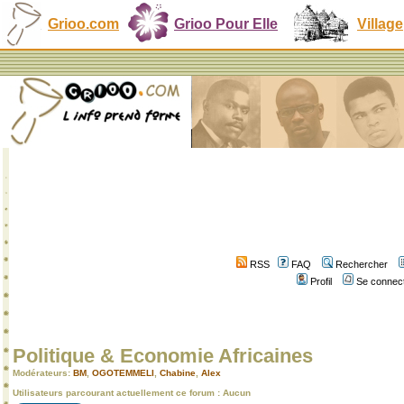
Grioo.com
Grioo Pour Elle
Village
RSS
FAQ
Rechercher
Profil
Se connect
Politique & Economie Africaines
Modérateurs:
BM
,
OGOTEMMELI
,
Chabine
,
Alex
Utilisateurs parcourant actuellement ce forum : Aucun