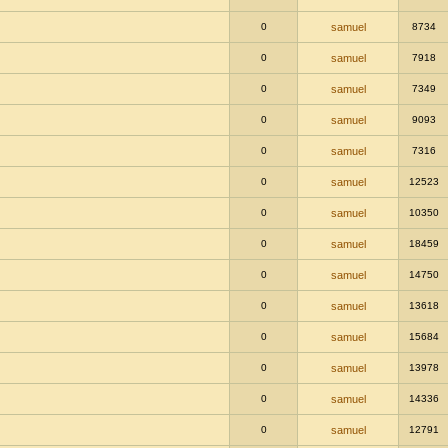
0
samuel
8734
0
samuel
7918
0
samuel
7349
0
samuel
9093
0
samuel
7316
0
samuel
12523
0
samuel
10350
0
samuel
18459
0
samuel
14750
0
samuel
13618
0
samuel
15684
0
samuel
13978
0
samuel
14336
0
samuel
12791