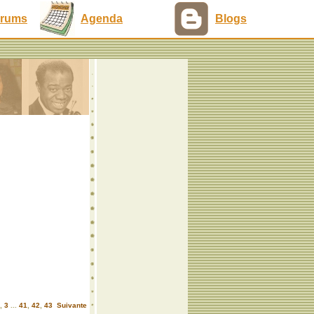
rums
Agenda
Blogs
,
3
...
41
,
42
,
43
Suivante