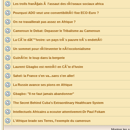
Les trolls franÃ§ais Ã l'assaut des rÃ©seaux sociaux africa
Pourquoi ADO veut une convertibilitÃ© fixe ECO-Euro ?
On ne travaillerait pas assez en Afrique ?
Cameroun le Debat: Depasser le Tribalisme au Cameroun
La CÃ´te dâ€™Ivoire: un pays trÃ¨s pauvre trÃ¨s endettÃ©
Un sommet pour rÃ©inventer le nÃ©ocolonialisme
GuinÃ©e: le loup dans la bergerie
Laurent Gbagbo est rentrÃ© en CÃ´te d'Ivoire
Sahel: la France s'en va...sans s'en aller!
La Russie avance ses pions en Afrique
Gbagbo: "Il ne faut jamais abandonner"
The Secret Behind Cuba's Extraordinary Healthcare System
Intellectuels Africains a ecouter attentivemnt:Dr Paul Fokam
L'Afrique brade ses Terres, l'exemple du cameroun
Montrer les s