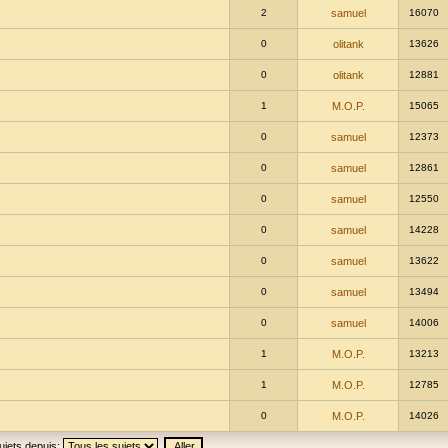
2
samuel
16070
0
olitank
13626
0
olitank
12881
1
M.O.P.
15065
0
samuel
12373
0
samuel
12861
0
samuel
12550
0
samuel
14228
0
samuel
13622
0
samuel
13494
0
samuel
14006
1
M.O.P.
13213
1
M.O.P.
12785
0
M.O.P.
14026
ujets depuis: