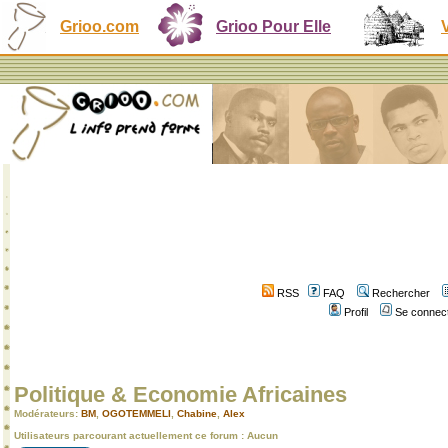
Grioo.com
Grioo Pour Elle
RSS
FAQ
Rechercher
Profil
Se connect
Politique & Economie Africaines
Modérateurs:
BM
,
OGOTEMMELI
,
Chabine
,
Alex
Utilisateurs parcourant actuellement ce forum : Aucun