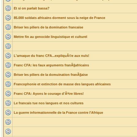
Et si on parlait bassa?
85.000 soldats africains dorment sous la neige de France
Briser les piliers de la domination francaise
Mettre fin au genocide linguistique et culturel
L'arnaque du franc CFA...expliquÃ©e aux nuls!
Franc CFA: les faux arguments franÃ§africains
Briser les piliers de la domuination franÃ§aise
Francophonie et extinction de masse des langues africaines
Franc CFA: Ayons le courage d'Ãªtre libres!
Le francais tue nos langues et nos cultures
La guerre informationnelle de la France contre l'Afrique