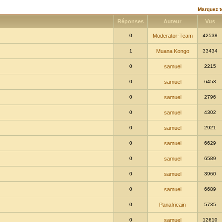
Marquez t
Réponses
Auteur
Vus
0
Moderator-Team
42538
1
Muana Kongo
33434
0
samuel
2215
0
samuel
6453
0
samuel
2796
0
samuel
4302
0
samuel
2921
0
samuel
6629
0
samuel
6589
0
samuel
3960
0
samuel
6689
0
Panafricain
5735
0
samuel
12610